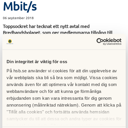
Mbit/s
06 september 2018
Toppsockret har tecknat ett nytt avtal med
Bredbandsbolaget, som ger medlemmarna tillgång till
höghastighetsnät med upp till 250 Mbit/s i båda
riktningarna, med tillgång upp till 1000 Mbit/s.
Din integritet är viktig för oss
På hsb.se använder vi cookies för att din upplevelse av
vår webbplats ska bli så bra som möjligt. Vissa cookies
används även för att optimera vår kontakt med dig som
webbanvändare och för att kunna ge förmånliga
erbjudanden som kan vara intressanta för dig genom
annonsering (målinriktad nätreklam). Genom att klicka på
"Tillåt alla cookies" och fortsätta använda hemsidan
samtycker du till att dessa och andra typer av cookies för
t.ex. analys används. Eftersom vi respekterar din