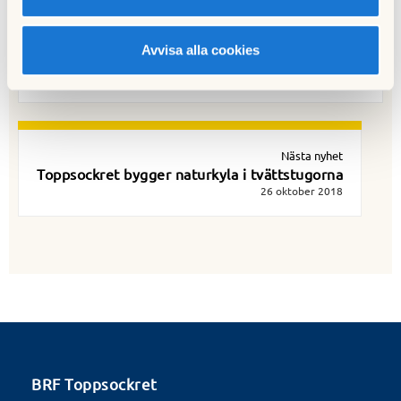
Föregående nyhet
Toppsockret tecknar nytt avtal för
Avvisa alla cookies
återvinningen
21 juli 2018
Nästa nyhet
Toppsockret bygger naturkyla i tvättstugorna
26 oktober 2018
BRF Toppsockret