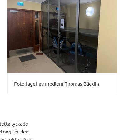
Foto taget av medlem Thomas Bäcklin
detta lyckade
etong för den
 ytskiktet. Stolt