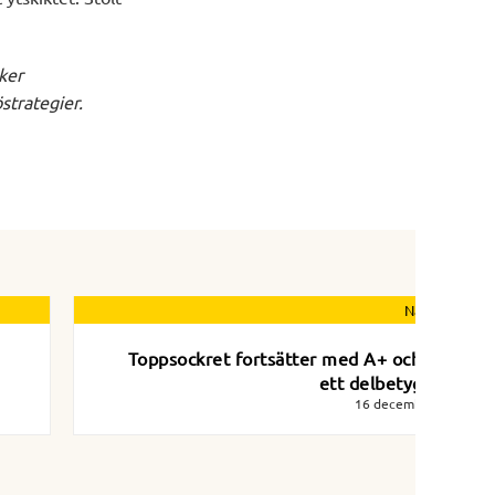
ker
strategier.
Nästa nyhet
Toppsockret fortsätter med A+ och höjer
ett delbetyg 2023
16 december 2023