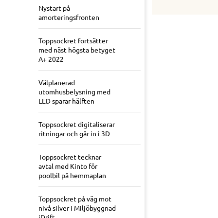
Nystart på
amorteringsfronten
Toppsockret fortsätter
med näst högsta betyget
A+ 2022
Välplanerad
utomhusbelysning med
LED sparar hälften
Toppsockret digitaliserar
ritningar och går in i 3D
Toppsockret tecknar
avtal med Kinto för
poolbil på hemmaplan
Toppsockret på väg mot
nivå silver i Miljöbyggnad
iDrift