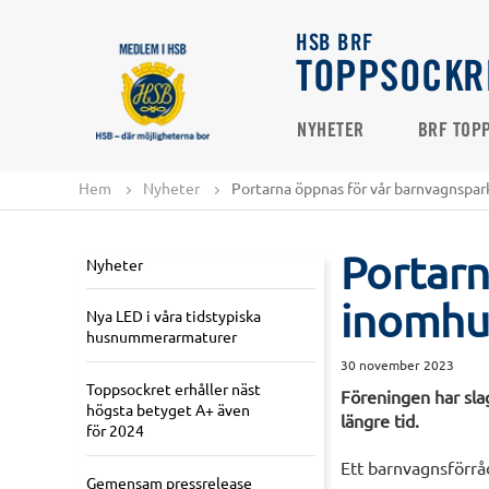
HSB BRF
TOPPSOCKR
NYHETER
BRF TOP
Hem
Nyheter
Portarna öppnas för vår barnvagnspa
Portarn
Nyheter
inomhu
Nya LED i våra tidstypiska
husnummerarmaturer
30 november 2023
Toppsockret erhåller näst
Föreningen har sla
högsta betyget A+ även
längre tid.
för 2024
Ett barnvagnsförrå
Gemensam pressrelease