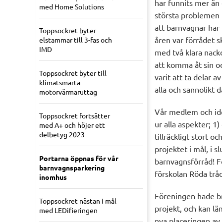
har funnits mer än 
med Home Solutions
största problemen m
att barnvagnar har
Toppsockret byter
åren var förrådet s
elstammar till 3-fas och
IMD
med två klara nackd
att komma åt sin oc
Toppsockret byter till
varit att ta delar 
klimatsmarta
alla och sannolikt d
motorvärmaruttag
Vår medlem och idé
Toppsockret fortsätter
ur alla aspekter; 1)
med A+ och höjer ett
delbetyg 2023
tillräckligt stort 
projektet i mål, i 
Portarna öppnas för vår
barnvagnsförråd! Fö
barnvagnsparkering
förskolan Röda trå
inomhus
Föreningen hade b
Toppsockret nästan i mål
projekt, och kan l
med LEDifieringen
nya placeringen av 