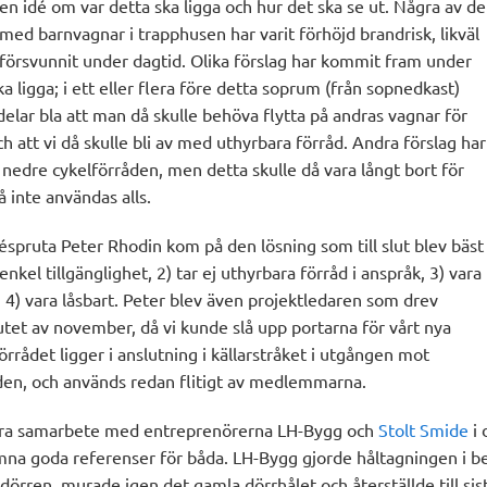
en idé om var detta ska ligga och hur det ska se ut. Några av de
ed barnvagnar i trapphusen har varit förhöjd brandrisk, likväl
 försvunnit under dagtid. Olika förslag har kommit fram under
ka ligga; i ett eller flera före detta soprum (från sopnedkast)
elar bla att man då skulle behöva flytta på andras vagnar för
h att vi då skulle bli av med uthyrbara förråd. Andra förslag har
av nedre cykelförråden, men detta skulle då vara långt bort för
å inte användas alls.
spruta Peter Rhodin kom på den lösning som till slut blev bäst
 enkel tillgänglighet, 2) tar ej uthyrbara förråd i anspråk, 3) vara
och 4) vara låsbart. Peter blev även projektledaren som drev
slutet av november, då vi kunde slå upp portarna för vårt nya
rrådet ligger i anslutning i källarstråket i utgången mot
den, och används redan flitigt av medlemmarna.
ra samarbete med entreprenörerna LH-Bygg och
Stolt Smide
i 
ämna goda referenser för båda. LH-Bygg gjorde håltagningen i b
dörren, murade igen det gamla dörrhålet och återställde till sist