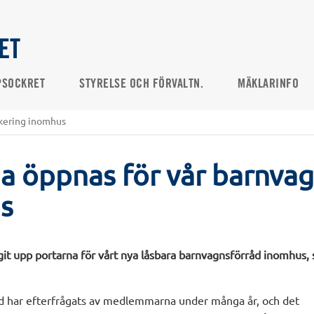
ET
PSOCKRET
STYRELSE OCH FÖRVALTN.
MÄKLARINFO
rkering inomhus
a öppnas för vår barnva
s
git upp portarna för vårt nya låsbara barnvagnsförråd inomhu
d har efterfrågats av medlemmarna under många år, och det