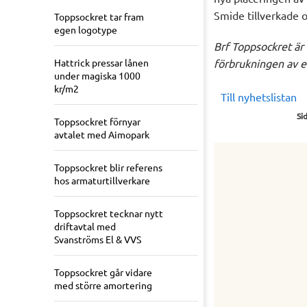
Smide tillverkade
Toppsockret tar fram
egen logotype
Brf Toppsockret är
Hattrick pressar lånen
förbrukningen av el
under magiska 1000
kr/m2
Till nyhetslistan
Si
Toppsockret förnyar
avtalet med Aimopark
Toppsockret blir referens
hos armaturtillverkare
Toppsockret tecknar nytt
driftavtal med
Svanströms El & VVS
Toppsockret går vidare
med större amortering