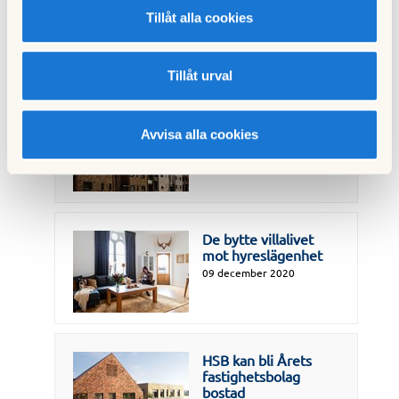
boende i siffror
Tillåt alla cookies
17 december 2020
Tillåt urval
Risk att statligt
bostadsrättsregister
Avvisa alla cookies
blir dyrt för boende
17 december 2020
De bytte villalivet
mot hyreslägenhet
09 december 2020
HSB kan bli Årets
fastighetsbolag
bostad