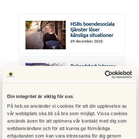
HSBs boendesociala
tjänster löser
känsliga situationer
29 december 2020
Rekordstort intresse
för forskning i HSB
Living Lab
28 december 2020
Din integritet är viktig för oss
På hsb.se använder vi cookies för att din upplevelse av
Fel av regeringen att
låta pappersindustrin
vår webbplats ska bli så bra som möjligt. Vissa cookies
slippa ta sitt
används även för att optimera vår kontakt med dig som
miljöansvar
webbanvändare och för att kunna ge förmånliga
22 december 2020
erbjudanden som kan vara intressanta för dig genom