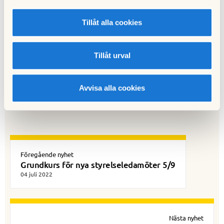
Anmäl dig via
HSB Stockholms hemsida
.
Tillåt alla cookies
Välkommen!
Distriktsstyrelsen
Tillåt urval
Till nyhetslistan
Sidansvarig:
Ulf Hassgård
Avvisa alla cookies
Föregående nyhet
Grundkurs för nya styrelseledamöter 5/9
04 juli 2022
Nästa nyhet