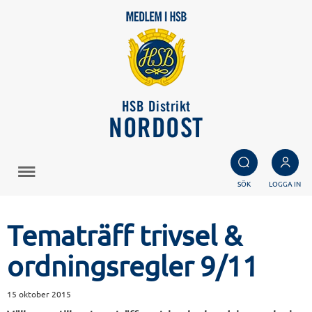
HSB Distrikt
NORDOST
SÖK
LOGGA IN
Tematräff trivsel &
ordningsregler 9/11
15 oktober 2015