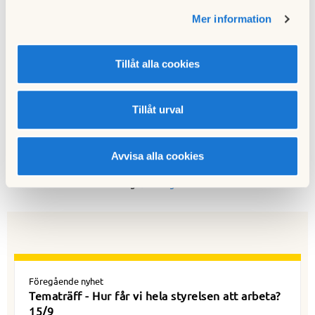
hans.jansson@hsb.s
e
Mer information
Anmäl dig här!
Tillåt alla cookies
Välkomna!
Distriktsstyrelsen
Tillåt urval
Avvisa alla cookies
Till nyhetslistan
Sidansvarig:
Ulf Hassgård
Föregående nyhet
Tematräff - Hur får vi hela styrelsen att arbeta?
15/9