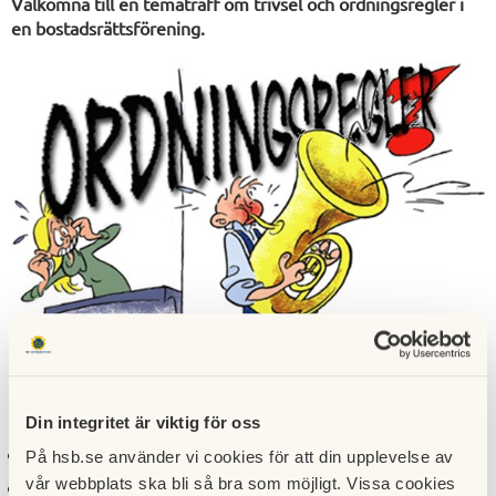
Välkomna till en tematräff om trivsel och ordningsregler i
en bostadsrättsförening.
Din integritet är viktig för oss
Vad gäller i våra BRF?
På hsb.se använder vi cookies för att din upplevelse av
vår webbplats ska bli så bra som möjligt. Vissa cookies
Trivsel och ordningsregler hur står de sig gentemot lagar