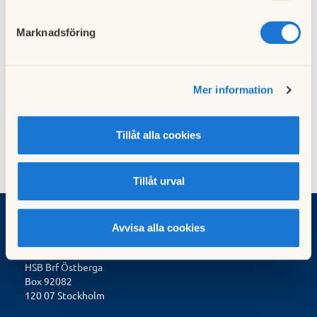
Nästa nyhet
Marknadsföring
Information från styrelsen angående
parkeringssituationen och samarbetet med
Parkit
13 maj 2025
Mer information
Tillåt alla cookies
Tillåt urval
Avvisa alla cookies
Kontakt
HSB Brf Östberga
Box
92082
120 07 Stockholm