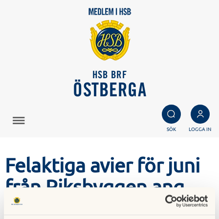
HSB BRF
ÖSTBERGA
SÖK
LOGGA IN
Felaktiga avier för juni
från Riksbyggen ang.
parkering