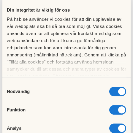
13 maj 2025
Din integritet är viktig för oss
På hsb.se använder vi cookies för att din upplevelse av
Det har felaktigt gått ut avier från RB för p-platser i juni.
vår webbplats ska bli så bra som möjligt. Vissa cookies
Riksbyggen är kontaktade och skall åtgärda detta.
används även för att optimera vår kontakt med dig som
webbanvändare och för att kunna ge förmånliga
OBS! Betala ej denna felaktiga avi, utan invänta rättelse,
erbjudanden som kan vara intressanta för dig genom
vilken är på gång att skickas ut!
annonsering (målinriktad nätreklam). Genom att klicka på
"Tillåt alla cookies" och fortsätta använda hemsidan
Till nyhetslistan
samtycker du till att dessa och andra typer av cookies för
t.ex. analys används. Eftersom vi respekterar din
integritet kan du välja att inte tillåta vissa typer av
Samtyckesval
cookies och välja att endast tillåta ett urval.
Nödvändig
Föregående nyhet
Funktion
Matavfallssortering, 3
08 maj 2025
Analys