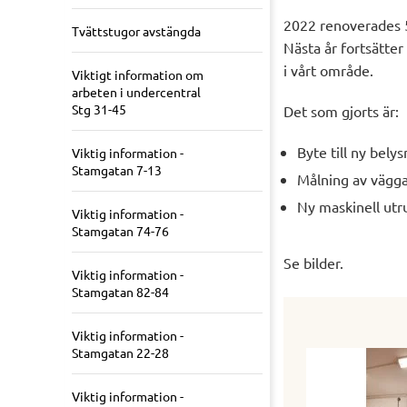
2022 renoverades 5 
Tvättstugor avstängda
Nästa år fortsätter
i vårt område.
Viktigt information om
arbeten i undercentral
Stg 31-45
Det som gjorts är:
Byte till ny bely
Viktig information -
Stamgatan 7-13
Målning av vägga
Ny maskinell utr
Viktig information -
Stamgatan 74-76
Se bilder.
Viktig information -
Stamgatan 82-84
Viktig information -
Stamgatan 22-28
Viktig information -