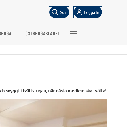
Sök
Logga in
BERGA
ÖSTBERGABLADET
 och snyggt i tvättstugan, när nästa medlem ska tvätta!