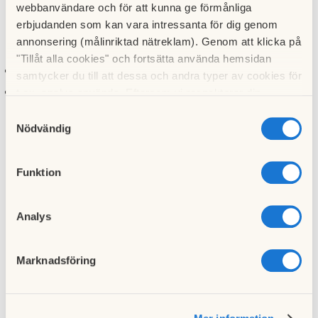
webbanvändare och för att kunna ge förmånliga
TIdigare har portkoden fungerat fram till 21:00 alla dagar.
erbjudanden som kan vara intressanta för dig genom
De nya tiderna är:
annonsering (målinriktad nätreklam). Genom att klicka på
"Tillåt alla cookies" och fortsätta använda hemsidan
Kväll mot måndag-fredag: 22:00
samtycker du till att dessa och andra typer av cookies för
Kväll mot lördag-söndag: 24:00
t.ex. analys används. Eftersom vi respekterar din
integritet kan du välja att inte tillåta vissa typer av
Samtyckesval
Till nyhetslistan
cookies och välja att endast tillåta ett urval.
Nödvändig
Funktion
Analys
Föregående nyhet
Ny kod till vinden
18 mars 2012
Marknadsföring