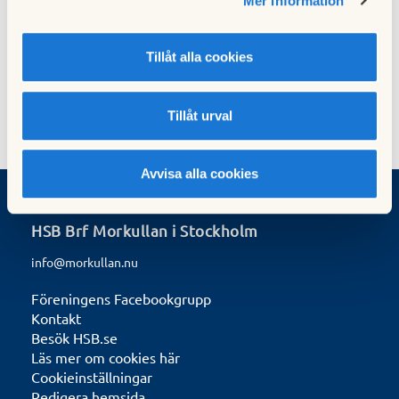
Mer information
Nästa nyhet
Bastun och torkrummet åter bokningsbara
18 mars 2012
Tillåt alla cookies
Tillåt urval
Avvisa alla cookies
HSB Brf Morkullan i Stockholm
info@morkullan.nu
Föreningens Facebookgrupp
Kontakt
Besök HSB.se
Läs mer om cookies här
Cookieinställningar
Redigera hemsida