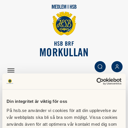
HSB BRF
MORKULLAN
SÖK
LOGGA IN
Ändrade tider för
Din integritet är viktig för oss
portkoden
På hsb.se använder vi cookies för att din upplevelse av
vår webbplats ska bli så bra som möjligt. Vissa cookies
18 mars 2012
används även för att optimera vår kontakt med dig som