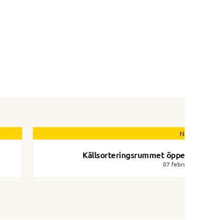
Nästa nyhet
Källsorteringsrummet öppet igen!
07 februari 2024