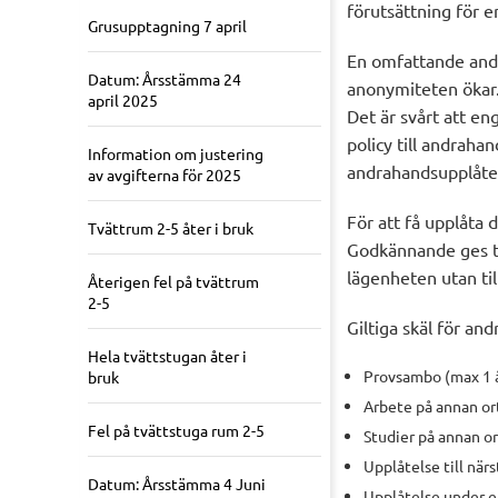
förutsättning för 
Grusupptagning 7 april
En omfattande andr
Datum: Årsstämma 24
anonymiteten ökar. 
april 2025
Det är svårt att en
policy till andrah
Information om justering
andrahandsupplåtel
av avgifterna för 2025
För att få upplåta
Tvättrum 2-5 åter i bruk
Godkännande ges til
lägenheten utan til
Återigen fel på tvättrum
2-5
Giltiga skäl för an
Hela tvättstugan åter i
Provsambo (max 1 å
bruk
Arbete på annan ort
Fel på tvättstuga rum 2-5
Studier på annan or
Upplåtelse till när
Datum: Årsstämma 4 Juni
Upplåtelse under en