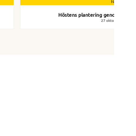
Nästa nyhet
Höstens plantering genomförd
27 oktober 2017