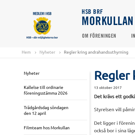
HSB BRF
MORKULLAN
OM FÖRENINGEN
I
Hem
Nyheter
Regler kring andrahandsuthyrning
Regler 
Nyheter
Kallelse till ordinarie
13 oktober 2017
föreningsstämma 2026
Det krävs ett godkän
Trädgårdsdag söndagen
Styrelsen vill påmi
den 12 april
Det ligger i fören
Filmteam hos Morkullan
också bor i sina lä