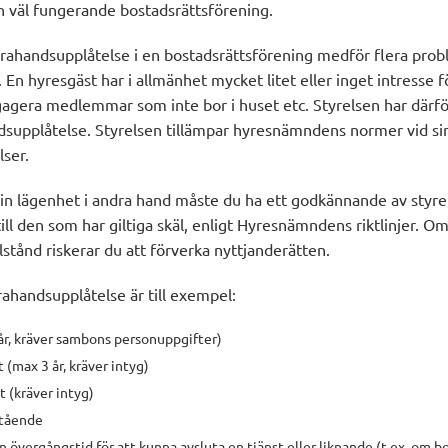
en väl fungerande bostadsrättsförening.
ahandsupplåtelse i en bostadsrättsförening medför flera prob
En hyresgäst har i allmänhet mycket litet eller inget intresse f
gagera medlemmar som inte bor i huset etc. Styrelsen har därför
andsupplåtelse. Styrelsen tillämpar hyresnämndens normer vid s
ser.
 din lägenhet i andra hand måste du ha ett godkännande av styre
l den som har giltiga skäl, enligt Hyresnämndens riktlinjer. O
lstånd riskerar du att förverka nyttjanderätten.
drahandsupplåtelse är till exempel:
r, kräver sambons personuppgifter)
 (max 3 år, kräver intyg)
t (kräver intyg)
stående
 övergångstid för att kunna avsluta en tjänst eller liknande (t.ex. om b