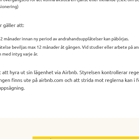
sionering)
 gäller att:
2 månader innan ny period av andrahandsupplåtelser kan påbörjas.
else beviljas max 12 månader åt gången. Vid studier eller arbete på an
 med intyg varje år.
et att hyra ut sin lägenhet via Airbnb. Styrelsen kontrollerar reg
ngen finns ute på airbnb.com och att strida mot reglerna kan i 
 uppsägning.