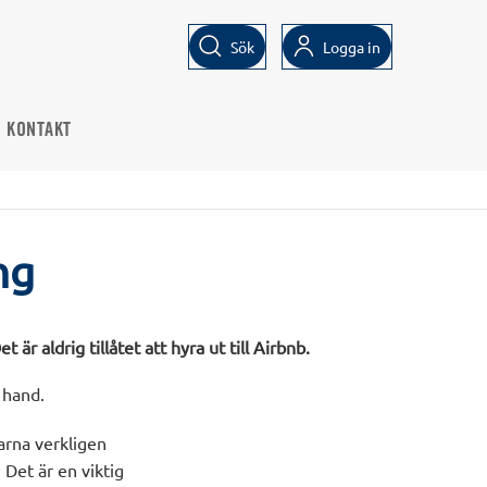
Sök
Logga in
KONTAKT
ng
är aldrig tillåtet att hyra ut till Airbnb.
a hand.
arna verkligen
 Det är en viktig