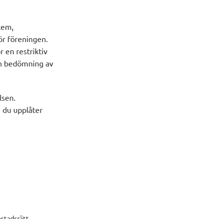
lem,
ör föreningen.
 en restriktiv
in bedömning av
lsen.
m du upplåter
ostadsrätt