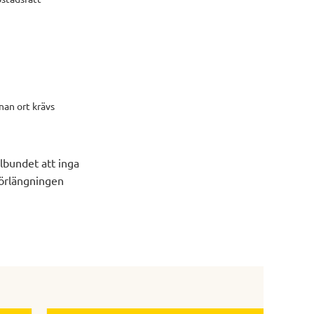
nan ort krävs
elbundet att inga
förlängningen