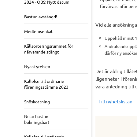
2024 - OBS: Nytt datum!
förvärvas inför pen
Bastun avstängd!
Vid alla ansökningar
Medlemsenkät
Uppehåll minst 1
Källsorteringsrummet för
Andrahandsupplåt
närvarande stängt
därför ny ansökan
Nya styrelsen
Det är aldrig tillåt
lägenheter i föreni
Kallelse till ordinarie
vara anledning till
föreningsstämma 2023
Till nyhetslistan
Snöskottning
Nu är bastun
bokningsbar!
Kallelse till ordinarie