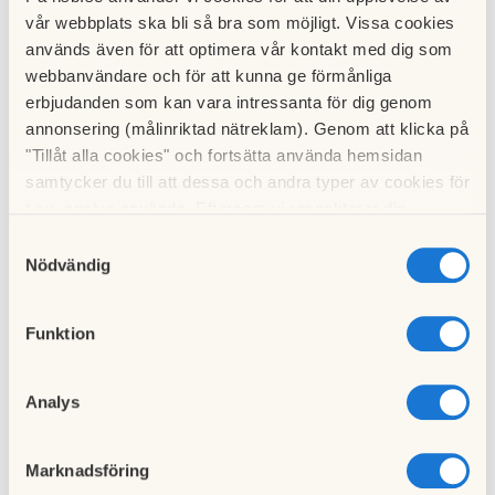
vår webbplats ska bli så bra som möjligt. Vissa cookies
används även för att optimera vår kontakt med dig som
webbanvändare och för att kunna ge förmånliga
erbjudanden som kan vara intressanta för dig genom
annonsering (målinriktad nätreklam). Genom att klicka på
"Tillåt alla cookies" och fortsätta använda hemsidan
samtycker du till att dessa och andra typer av cookies för
t.ex. analys används. Eftersom vi respekterar din
integritet kan du välja att inte tillåta vissa typer av
Samtyckesval
cookies och välja att endast tillåta ett urval.
Nödvändig
Många lägenheters badrum har idag handdukstorkar som värms 
upp av varmvattencirkulationen, dvs det varmvatten vi tappar från 
Funktion
kranarna. Denna lösning var populär förr i tiden men används inte 
längre då man insett att det finns risk för att legionellabakterier 
frodas i stillastående vatten. För att hantera denna problematik 
Analys
håller föreningen förhållandevis hög temperatur på varmvattnet för 
att på så sätt minska risken. Nackdelen är att vår 
Marknadsföring
energiförbrukning blir högre än nödvändigt. I idealfall hade 