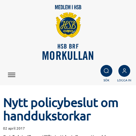
HSB BRF
MORKULLAN
SÖK
LOGGA IN
Nytt policybeslut om
handdukstorkar
02 april 2017