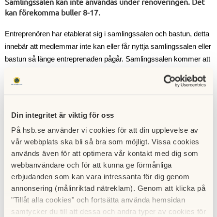
Samlingssalen kan inte användas under renoveringen. Det
kan förekomma buller 8-17.
Entreprenören har etablerat sig i samlingssalen och bastun, detta 
innebär att medlemmar inte kan eller får nyttja samlingssalen eller 
bastun så länge entreprenaden pågår. Samlingssalen kommer att 
kunna nyttjas för stämman, men annars ber styrelsen att 
föreningens medlemmar skall respektera detta. 
Etapp ett kommer påbörjas på fasaden mot Birger Jarlsgatan och 
Din integritet är viktig för oss
gaveln mot Frejgatan, och ställningar kommer att byggas upp där 
under vecka 18. Ställningarna beräknas vara uppe fram till 
På hsb.se använder vi cookies för att din upplevelse av
semestern, om allt går som det ska. Under semestern kommer 
vår webbplats ska bli så bra som möjligt. Vissa cookies
fasaden i valvet att göras och efter semestern kommer fasaden 
används även för att optimera vår kontakt med dig som
som vetter mot Valhallavägen att göras.
webbanvändare och för att kunna ge förmånliga
erbjudanden som kan vara intressanta för dig genom
Styrelsen uppmanar de som har fönster på fasaden som 
annonsering (målinriktad nätreklam). Genom att klicka på
renoveras att se till att de är ordentligt stängda.
"Tillåt alla cookies" och fortsätta använda hemsidan
samtycker du till att dessa och andra typer av cookies för
Det kommer att komma en kallelse om infomöte som kommer att 