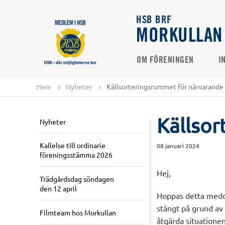
HSB BRF
MORKULLAN
OM FÖRENINGEN
I
Hem
Nyheter
Källsorteringsrummet för närvarande
Källsor
Nyheter
Kallelse till ordinarie
08 januari 2024
föreningsstämma 2026
Hej,
Trädgårdsdag söndagen
den 12 april
Hoppas detta medde
stängt på grund av 
Filmteam hos Morkullan
åtgärda situatione