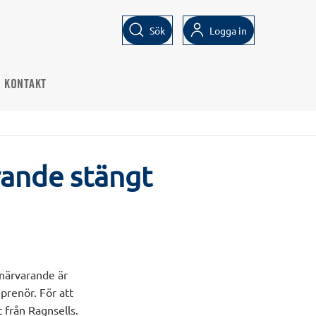
Sök
Logga in
KONTAKT
rande stängt
 närvarande är
prenör. För att
 från Ragnsells.