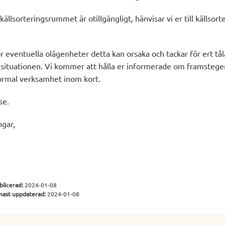
ällsorteringsrummet är otillgängligt, hänvisar vi er till källsort
ör eventuella olägenheter detta kan orsaka och tackar för ert t
sa situationen. Vi kommer att hålla er informerade om framsteg
ormal verksamhet inom kort.
se.
ngar,
blicerad:
2024-01-08
nast uppdaterad:
2024-01-08