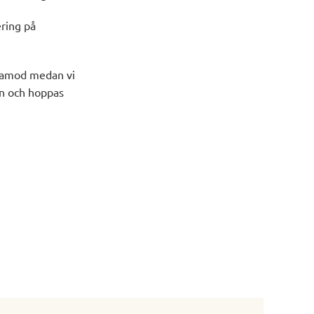
ering på
ålamod medan vi
en och hoppas