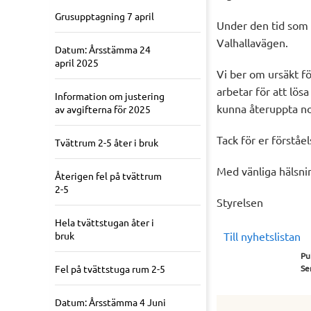
Grusupptagning 7 april
Under den tid som k
Valhallavägen.
Datum: Årsstämma 24
april 2025
Vi ber om ursäkt f
arbetar för att lö
Information om justering
kunna återuppta n
av avgifterna för 2025
Tack för er förståel
Tvättrum 2-5 åter i bruk
Med vänliga hälsni
Återigen fel på tvättrum
2-5
Styrelsen
Hela tvättstugan åter i
bruk
Till nyhetslistan
Pu
Fel på tvättstuga rum 2-5
Se
Datum: Årsstämma 4 Juni