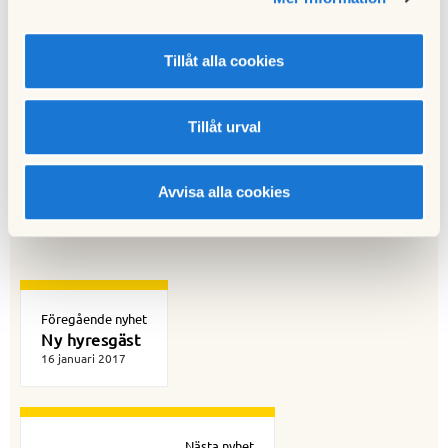
finns dokumenterad information om störningen. Det är också
bra att höra med andra grannar om de också upplevt
störningar från samma person. Då blir det lättare att få en
Tillåt alla cookies
helhetsbild av de problem som finns.
Styrelsen medlar vid konflikter i undantagsfall. I första hand
ska alltså medlemmarna försöka lösa det i sinsemellan.
Tillåt urval
Till nyhetslistan
Avvisa alla cookies
Föregående nyhet
Ny hyresgäst
16 januari 2017
Nästa nyhet