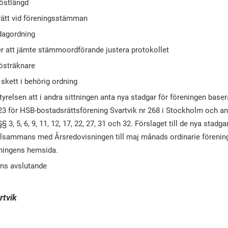
östlängd
rätt vid föreningsstämman
dagordning
er att jämte stämmoordförande justera protokollet
rösträknare
skett i behörig ordning
tyrelsen att i andra sittningen anta nya stadgar för föreningen bas
3 för HSB-bostadsrättsförening Svartvik nr 268 i Stockholm och a
3, 5, 6, 9, 11, 12, 17, 22, 27, 31 och 32. Förslaget till de nya stadga
illsammans med Årsredovisningen till maj månads ordinarie fören
eningens hemsida.
ns avslutande
rtvik