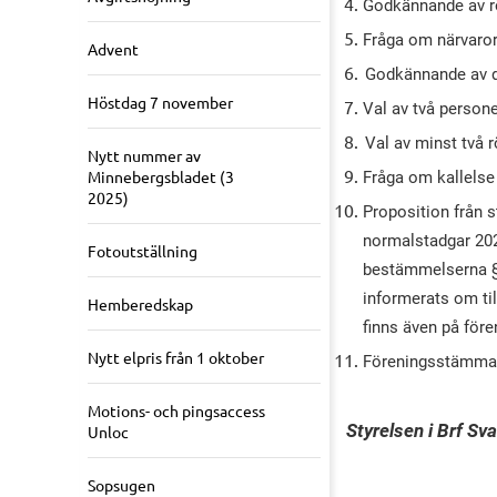
Godkännande av r
Fråga om närvaro
Advent
Godkännande av 
Höstdag 7 november
Val av två person
Val av minst två 
Nytt nummer av
Minnebergsbladet (3
Fråga om kallelse 
2025)
Proposition från s
normalstadgar 202
Fotoutställning
bestämmelserna §§ 
informerats om t
Hemberedskap
finns även på för
Nytt elpris från 1 oktober
Föreningsstämma
Motions- och pingsaccess
Styrelsen i Brf Sva
Unloc
Sopsugen