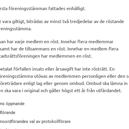
örsta föreningsstämman fattades enhälligt.
t vara giltigt, biträdas av minst två tredjedelar av de röstande
öreningsstämma.
an har varje medlem en röst. Innehar flera medlemmar
amt har de tillsammans en röst. Innehar en medlem flera
stadsrättsföreningen har medlemmen en röst.
alat förfallen insats eller årsavgift har inte rösträtt. En
föreningsstämma utövas av medlemmen personligen eller den 
reträdare enligt lag eller genom ombud. Ombud ska lämna in s
n ska vara i original och gäller högst ett år från utfärdandet.
ns öppnande
dförande
oordförandes val av protokollförare