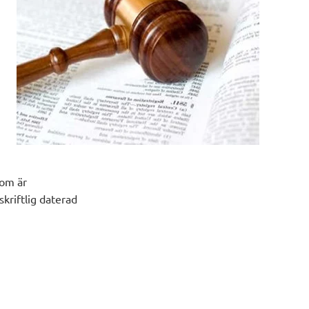
som är
kriftlig daterad