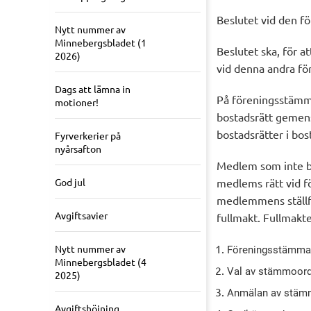
Beslutet vid den f
Nytt nummer av
Minnebergsbladet (1
Beslutet ska, för at
2026)
vid denna andra f
Dags att lämna in
På föreningsstämm
motioner!
bostadsrätt gemens
bostadsrätter i bo
Fyrverkerier på
nyårsafton
Medlem som inte bet
God jul
medlems rätt vid 
medlemmens ställfö
Avgiftsavier
fullmakt. Fullmakte
Nytt nummer av
Föreningsstämma
Minnebergsbladet (4
Val av stämmoor
2025)
Anmälan av stämm
Avgiftshöjning