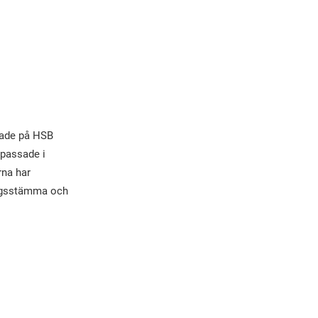
erade på HSB
npassade i
rna har
ingsstämma och