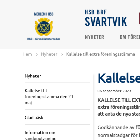
HSB BRF
SVARTVIK
NYHETER
OM FÖRE
Hem
Nyheter
Kallelse till extra föreningsstämma
Kallels
Nyheter
Kallelse till
06 september 2023
föreningsstämma den 21
KALLELSE TILL EXT
maj
extra föreningsstä
att anta de nya sta
Glad påsk
Godkännande av fö
Information om
normalstadgar för 
sandupptagning