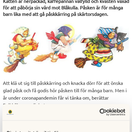
Katten är nerpackad, kaffepannan välfylld och kvasten vaxad
för att påbörja sin värd mot Blåkulla. Påsken är för många
barn lika med att gå påskkärring på skärtorsdagen.
Att klä ut sig till påskkärring och knacka dörr för att önska
glad påsk och få godis hör påsken till för många barn. Men i
år under coronapandemin får vi tänka om, berättar
Folkhälsomyndigheten.
Men i år får man tänka om, Folkhälsomyndigheten
uppmanar alla påskkärringar att göra lite annorlunda för att