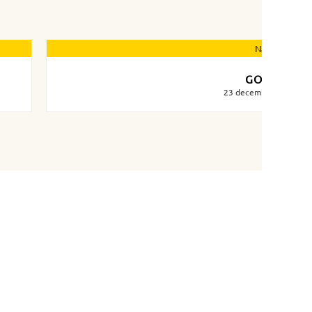
Nästa nyhet
GOD JUL!
23 december 2019