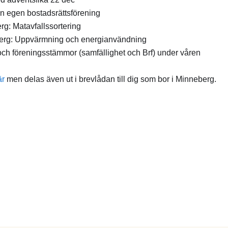
din egen bostadsrättsförening
erg: Matavfallssortering
berg: Uppvärmning och energianvändning
och föreningsstämmor (samfällighet och Brf) under våren
är
men delas även ut i brevlådan till dig som bor i Minneberg.