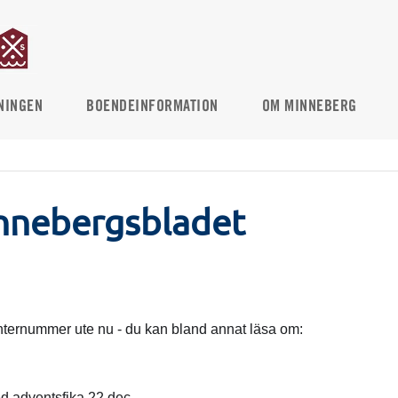
NINGEN
BOENDEINFORMATION
OM MINNEBERG
nnebergsbladet
ternummer ute nu - du kan bland annat läsa om:
d adventsfika 22 dec