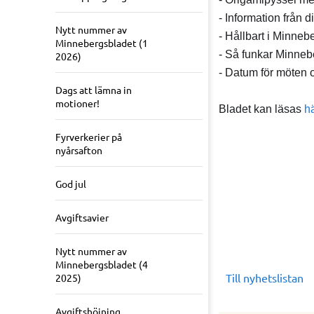
- Information från 
Nytt nummer av
- Hållbart i Minneb
Minnebergsbladet (1
- Så funkar Minne
2026)
- Datum för möten 
Dags att lämna in
motioner!
Bladet kan läsas
h
Fyrverkerier på
nyårsafton
God jul
Avgiftsavier
Nytt nummer av
Minnebergsbladet (4
Till nyhetslistan
2025)
Avgiftshöjning