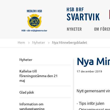
HSB BRF
SVARTVIK
NYHETER
OM FÖRE
Hem
Nyheter
Nya Minnebergsbladet
Nya Mi
Nyheter
Kallelse till
17 december 2019
föreningsstämma den 21
maj
Nytt gemensamt vin
Glad påsk
- Tips inför julen
Information om
sandupptagning
- Origamipyssel me