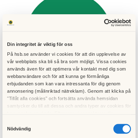
Din integritet är viktig för oss
På hsb.se använder vi cookies för att din upplevelse av
vår webbplats ska bli så bra som möjligt. Vissa cookies
används även för att optimera vår kontakt med dig som
webbanvändare och för att kunna ge förmånliga
erbjudanden som kan vara intressanta för dig genom
Nyhetsbrev från senaste styrelsemötet den 2 juli finns att
annonsering (målinriktad nätreklam). Genom att klicka på
läsa och
ladda ner här
. Nyhetsbrevet finns även anslaget i
"Tillåt alla cookies" och fortsätta använda hemsidan
porten.
samtycker du till att dessa och andra typer av cookies för
t.ex. analys används. Eftersom vi respekterar din
Till nyhetslistan
integritet kan du välja att inte tillåta vissa typer av
Samtyckesval
cookies och välja att endast tillåta ett urval.
Nödvändig