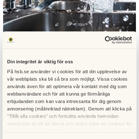
Din integritet är viktig för oss
På hsb.se använder vi cookies för att din upplevelse av
vår webbplats ska bli så bra som möjligt. Vissa cookies
Photo by Jacek Dylag on Unsplash
används även för att optimera vår kontakt med dig som
webbanvändare och för att kunna ge förmånliga
erbjudanden som kan vara intressanta för dig genom
Några råd till om hur man ska
annonsering (målinriktad nätreklam). Genom att klicka på
tänka?
"Tillåt alla cookies" och fortsätta använda hemsidan
samtycker du till att dessa och andra typer av cookies för
– Man ska inte bara tänka på vad som är nu, utan tänka på
t.ex. analys används. Eftersom vi respekterar din
hur situationen skulle kunna utvecklas. Tänk på att spara
integritet kan du välja att inte tillåta vissa typer av