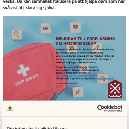
vecka. Då kan samhället fokusera på att hjälpa dem som har
svårast att klara sig själva.
INBJUDAN TILL
FÖRELÄSNING OM
Din integritet är viktig för oss