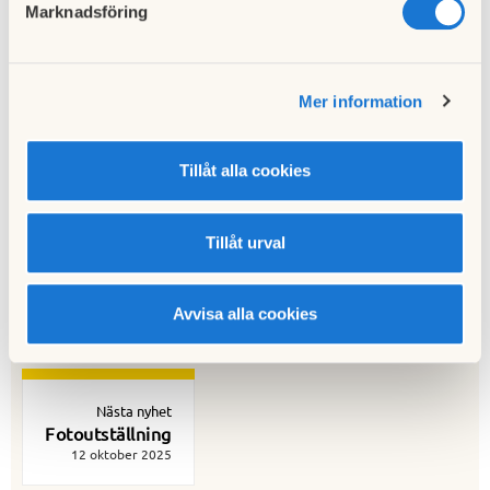
Marknadsföring
Hämta
Inbjduan hemberedskap
Mer information
Till nyhetslistan
Tillåt alla cookies
Tillåt urval
Föregående nyhet
Nytt elpris från 1 oktober
Avvisa alla cookies
18 september 2025
Nästa nyhet
Fotoutställning
12 oktober 2025