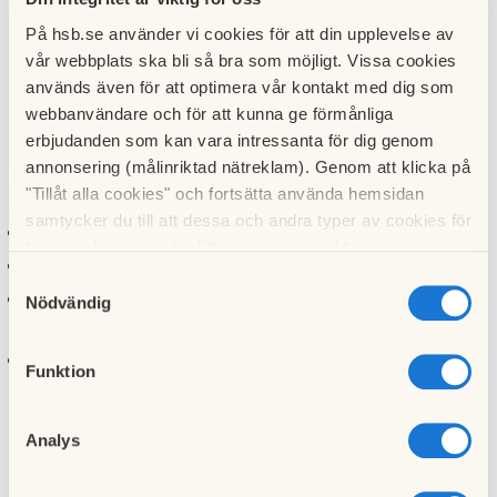
HEMBEREDSKAP
På hsb.se använder vi cookies för att din upplevelse av
vår webbplats ska bli så bra som möjligt. Vissa cookies
Vi bjuder in alla boende i Brf Svartvik till en föreläsning om
används även för att optimera vår kontakt med dig som
hemberedskap av civilförsvarsförbundet.
webbanvändare och för att kunna ge förmånliga
Vi får praktiska tips och råd om hur man kan förbereda sig
erbjudanden som kan vara intressanta för dig genom
vid exempelvis längre strömavbrott, störningar i
annonsering (målinriktad nätreklam). Genom att klicka på
vattenförsörjningen eller andra kriser.
"Tillåt alla cookies" och fortsätta använda hemsidan
samtycker du till att dessa och andra typer av cookies för
Tisdag 21 oktober, kl 18.3
0,
kaffe från 18.15
t.ex. analys används. Eftersom vi respekterar din
Samlingslokalen Badviken, Svartviksslingan 17
integritet kan du välja att inte tillåta vissa typer av
Samtyckesval
Begränsat antal platser, anmälan
cookies och välja att endast tillåta ett urval.
Nödvändig
via
https://forms.office.com/e/BrQD6YGGEs
Vid eventuella frågor kontakta styrelsen
info@brfsvartvik.se
Funktion
Varmt välkommen!
Analys