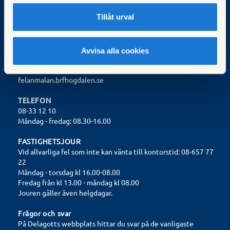
Org.nr: 702000-9572
Tillåt urval
Valberedningen:
valberedningen@brfhogdalen.se
Avvisa alla cookies
FELANMÄLAN
felanmalan.brfhogdalen.se
TELEFON
08-33 12 10
Måndag - fredag: 08.30-16.00
FASTIGHETSJOUR
Vid allvarliga fel som inte kan vänta till kontorstid: 08-657 77
22
Måndag - torsdag kl 16.00-08.00
Fredag från kl 13.00 - måndag kl 08.00
Jouren gäller även helgdagar.
Frågor och svar
På Delagotts webbplats hittar du svar på de vanligaste