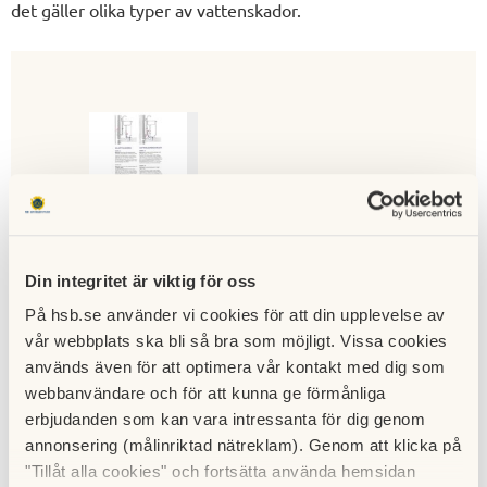
det gäller olika typer av vattenskador.
Vatten.jpg
Din integritet är viktig för oss
På hsb.se använder vi cookies för att din upplevelse av
Till nyhetslistan
vår webbplats ska bli så bra som möjligt. Vissa cookies
används även för att optimera vår kontakt med dig som
Publicerad:
2019-03-08
Senast uppdaterad:
2019-03-08
webbanvändare och för att kunna ge förmånliga
erbjudanden som kan vara intressanta för dig genom
annonsering (målinriktad nätreklam). Genom att klicka på
"Tillåt alla cookies" och fortsätta använda hemsidan