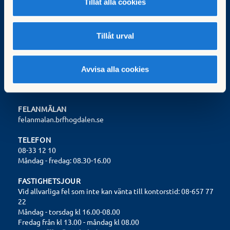
Fastighetsexpeditionen
Tillåt alla cookies
Trollesundsvägen 108
124 57 Bandhagen
styrelsen@brfhogdalen.se
Tillåt urval
Org.nr: 702000-9572
Avvisa alla cookies
Valberedningen:
valberedningen@brfhogdalen.se
FELANMÄLAN
felanmalan.brfhogdalen.se
TELEFON
08-33 12 10
Måndag - fredag: 08.30-16.00
FASTIGHETSJOUR
Vid allvarliga fel som inte kan vänta till kontorstid: 08-657 77
22
Måndag - torsdag kl 16.00-08.00
Fredag från kl 13.00 - måndag kl 08.00