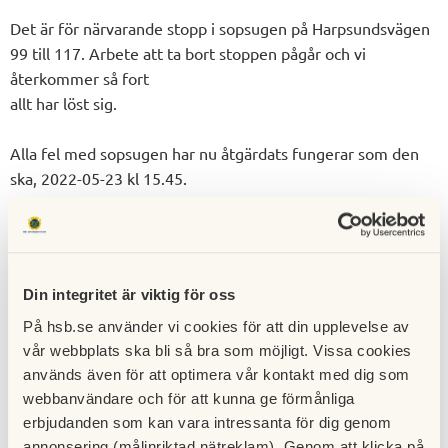
Det är för närvarande stopp i sopsugen på Harpsundsvägen
99 till 117. Arbete att ta bort stoppen pågår och vi
återkommer så fort
allt har löst sig.
Alla fel med sopsugen har nu åtgärdats fungerar som den
ska, 2022-05-23 kl 15.45.
Din integritet är viktig för oss
Till nyhetslistan
Publicerad:
2022-05-23
På hsb.se använder vi cookies för att din upplevelse av
Senast uppdaterad:
2022-05-23
vår webbplats ska bli så bra som möjligt. Vissa cookies
används även för att optimera vår kontakt med dig som
webbanvändare och för att kunna ge förmånliga
erbjudanden som kan vara intressanta för dig genom
annonsering (målinriktad nätreklam). Genom att klicka på