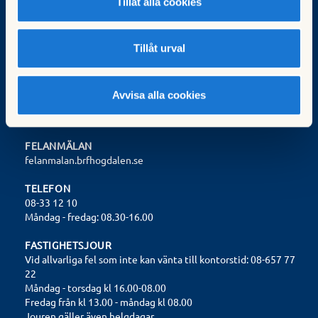
Tillåt alla cookies
Trollesundsvägen 108
124 57 Bandhagen
styrelsen@brfhogdalen.se
Tillåt urval
Org.nr: 702000-9572
Avvisa alla cookies
Valberedningen:
valberedningen@brfhogdalen.se
FELANMÄLAN
felanmalan.brfhogdalen.se
TELEFON
08-33 12 10
Måndag - fredag: 08.30-16.00
FASTIGHETSJOUR
Vid allvarliga fel som inte kan vänta till kontorstid: 08-657 77
22
Måndag - torsdag kl 16.00-08.00
Fredag från kl 13.00 - måndag kl 08.00
Jouren gäller även helgdagar.