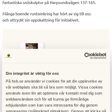
fantastiska snöskulptur på Harpsundsvägen 137-165.
Många boende runtomkring har hört av sig till oss
och uttryckt sin uppskattning för initiativet.
Snönalle2.jp
eg
Din integritet är viktig för oss
På hsb.se använder vi cookies för att din upplevelse av
vår webbplats ska bli så bra som möjligt. Vissa cookies
används även för att optimera vår kontakt med dig som
Till nyhetslistan
webbanvändare och för att kunna ge förmånliga
erbjudanden som kan vara intressanta för dig genom
Publicerad:
2021-01-21
Senast uppdaterad:
2021-01-21
annonsering (målinriktad nätreklam). Genom att klicka på