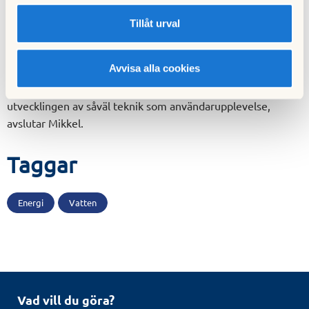
värdefulla insikter i hur vi kan vidareutveckla produkterna
och hur användarna kan få den bästa möjliga upplevelsen
Tillåt urval
samtidigt som de sparar vatten och el.
Avvisa alla cookies
– Vi har löpande dialoger med de boende och det är absolut
värdefullt för oss. Deras återkoppling är till stor hjälp i
utvecklingen av såväl teknik som användarupplevelse,
avslutar Mikkel.
Taggar
Energi
Vatten
Vad vill du göra?