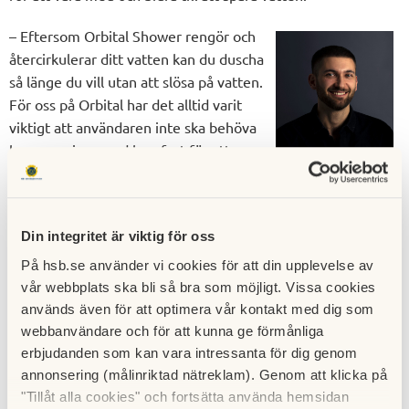
– Eftersom Orbital Shower rengör och
återcirkulerar ditt vatten kan du duscha
så länge du vill utan att slösa på vatten.
För oss på Orbital har det alltid varit
viktigt att användaren inte ska behöva
kompromissa med komfort för att vara
med och spara vatten, säger Mikkel
Garde, industridesigner på Orbital
Systems.
Din integritet är viktig för oss
För att ge användaren den bästa möjliga duschupplevelsen
På hsb.se använder vi cookies för att din upplevelse av
erbjuds bland annat precis kontroll av temperatur och
vår webbplats ska bli så bra som möjligt. Vissa cookies
vattenflöde, det finns till och med ett spel att spela på den
används även för att optimera vår kontakt med dig som
digitala skärmen i duschen.
webbanvändare och för att kunna ge förmånliga
erbjudanden som kan vara intressanta för dig genom
– Användaren kan ta en lång, skön dusch och samtidigt vara
annonsering (målinriktad nätreklam). Genom att klicka på
med och spara vatten, säger Mikkel Garde.
"Tillåt alla cookies" och fortsätta använda hemsidan