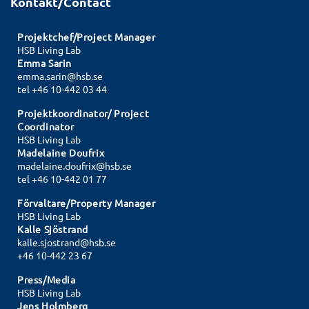
Kontakt/Contact
Projektchef/Project Manager
HSB Living Lab
Emma Sarin
emma.sarin@hsb.se
tel +46 10-442 03 44
Projektkoordinator/ Project
Coordinator
HSB Living Lab
Madelaine Doufrix
madelaine.doufrix@hsb.se
tel
+46 10-442 01 77
Förvaltare/Property Manager
HSB Living Lab
Kalle Sjöstrand
kalle.sjostrand@hsb.se
+46 10-442 23 67
Press/Media
HSB Living Lab
Jens Holmberg