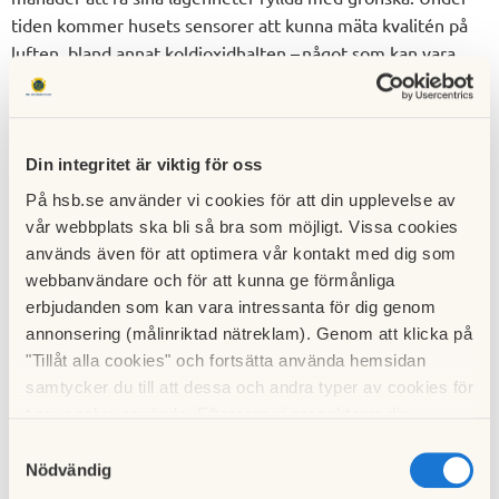
tiden kommer husets sensorer att kunna mäta kvalitén på
luften, bland annat koldioxidhalten – något som kan vara
extra viktigt på platser som ett hemmakontor där man
kanske tillbringar många timmar i sträck framför datorn.
– Det ska vara ganska rejält med växter för att det verkligen
Din integritet är viktig för oss
ska bli en mätbar skillnad. Samtidigt ska det vara
På hsb.se använder vi cookies för att din upplevelse av
applicerbart och användbart, det finns oftast inte plats för
vår webbplats ska bli så bra som möjligt. Vissa cookies
en massa träd.
används även för att optimera vår kontakt med dig som
webbanvändare och för att kunna ge förmånliga
Hur grönskan påverkar måendet kommer att mätas genom
erbjudanden som kan vara intressanta för dig genom
samtal och enkäter till de boende.
annonsering (målinriktad nätreklam). Genom att klicka på
"Tillåt alla cookies" och fortsätta använda hemsidan
– Hur upplever de sina tre månader med grönska? Vi
samtycker du till att dessa och andra typer av cookies för
kommer att ha samtal före, under tiden och efteråt. Målet
t.ex. analys används. Eftersom vi respekterar din
är att studien ska bidra till att människor mår emotionellt
integritet kan du välja att inte tillåta vissa typer av
Samtyckesval
bättre i sina hem, säger Daniel Berg.
cookies och välja att endast tillåta ett urval.
Nödvändig