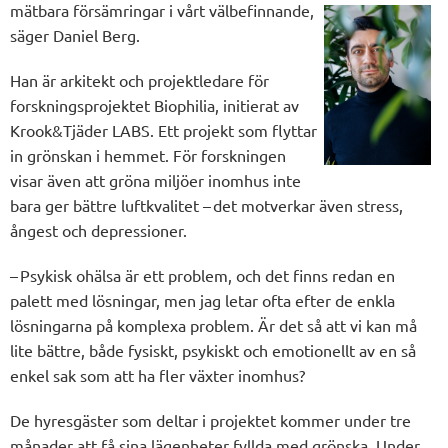
mätbara försämringar
i vårt välbefinnande,
säger Daniel Berg.
Han är arkitekt och projektledare för
forskningsprojektet Biophilia, initierat av
Krook&Tjäder LABS. Ett projekt som flyttar
in grönskan i hemmet. För forskningen
visar även att gröna miljöer inomhus inte
bara ger bättre luftkvalitet – det motverkar även stress,
ångest och depressioner.
– Psykisk ohälsa är ett problem, och det finns redan en
palett med lösningar, men jag letar ofta efter de enkla
lösningarna på komplexa problem. Är det så att vi kan må
lite bättre, både fysiskt, psykiskt och emotionellt av en så
enkel sak som att ha fler växter inomhus?
De hyresgäster som deltar i projektet kommer under tre
månader att få sina lägenheter fyllda med grönska. Under