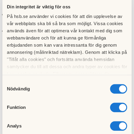
baserat på kommande händelser och evenemang
Din integritet är viktig för oss
förutspå WC-användningen under kommande evenemang
På hsb.se använder vi cookies för att din upplevelse av
och hjälpa till med planering av städning
vår webbplats ska bli så bra som möjligt. Vissa cookies
insamlad data kan användas för relevant information till
används även för att optimera vår kontakt med dig som
WC-användarna
webbanvändare och för att kunna ge förmånliga
erbjudanden som kan vara intressanta för dig genom
annonsering (målinriktad nätreklam). Genom att klicka på
"Tillåt alla cookies" och fortsätta använda hemsidan
Fakta sensorer
samtycker du till att dessa och andra typer av cookies för
t.ex. analys används. Eftersom vi respekterar din
integritet kan du välja att inte tillåta vissa typer av
Samtyckesval
Mätsensorer installerades på de två toaletter som
cookies och välja att endast tillåta ett urval.
Nödvändig
ligger på bottenvåningen i HSB Living Lab – ett
gemensamt utrymme som används av såväl
hyresgäster som besökare. Systemen innehåller
Funktion
följande mätinstrument:
Tvåldispensrar uppkopplade mot internet
Analys
Handduksdispensrar med sensorer