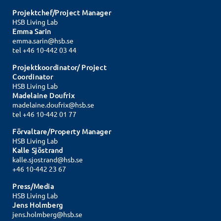
Projektchef/Project Manager
HSB Living Lab
Emma Sarin
emma.sarin@hsb.se
tel +46 10-442 03 44
Projektkoordinator/ Project
Coordinator
HSB Living Lab
Madelaine Doufrix
madelaine.doufrix@hsb.se
tel
+46 10-442 01 77
Förvaltare/Property Manager
HSB Living Lab
Kalle Sjöstrand
kalle.sjostrand@hsb.se
+46 10-442 23 67
Press/Media
HSB Living Lab
Jens Holmberg
jens.holmberg@hsb.se