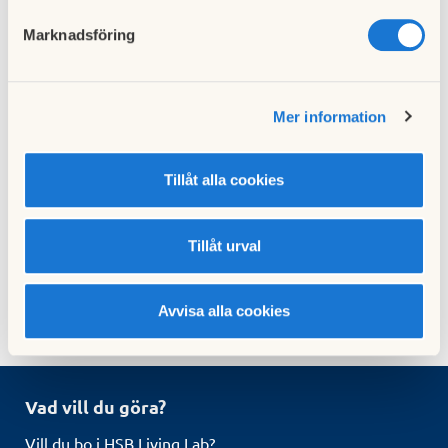
Papperskorgssensorer
Marknadsföring
Toalettpappersdispensrar med sensorer
Besöksräknare
En gateway (kommunikationshub för sensorerna)
Mer information
Tillåt alla cookies
Taggar
Tillåt urval
Beteende
Digitalisering
Avvisa alla cookies
Vad vill du göra?
Vill du bo i HSB Living Lab?