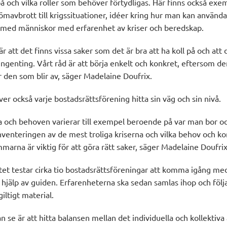
på och vilka roller som behöver förtydligas. Här finns också exe
trömavbrott till krigssituationer, idéer kring hur man kan anv
r med människor med erfarenhet av kriser och beredskap.
 att det finns vissa saker som det är bra att ha koll på och att d
ngenting. Vårt råd är att börja enkelt och konkret, eftersom de
r den som blir av, säger Madelaine Doufrix.
r också varje bostadsrättsförening hitta sin väg och sin nivå.
a och behoven varierar till exempel beroende på var man bor o
venteringen av de mest troliga kriserna och vilka behov och 
arna är viktig för att göra rätt saker, säger Madelaine Doufrix
ektet testar cirka tio bostadsrättsföreningar att komma igång 
hjälp av guiden. Erfarenheterna ska sedan samlas ihop och följa
giltigt material.
n se är att hitta balansen mellan det individuella och kollektiv