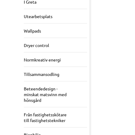
I Greta
Utearbetsplats
Wallpads
Dryer control
Normkreativ energi
Tillsammansodling
Beteendedesign -
minskat matsvinn med
hönsgård
Från fastighetsskötare
till fastighetstekniker
Biophilia