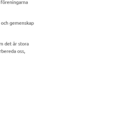
m föreningarna
et och gemenskap
m det är stora
örbereda oss,