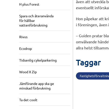
även att utveckla b
H plus Forest
eventuellt införska
Spara och återanvända
Hon påpekar att kr
för hållbar
i föreningen, även i
vattenförbrukning
– Guiden pratar bl
Rivus
omvälvande händelse
allra helst tillsam
Ecodrop
Taggar
Tidsenlig cykelparkering
Wood X Zip
Fastighetsförvaltnin
Jämförande app ska ge
minskad förbrukning
Ta det coolt