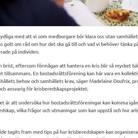
ydliga med att vi som medborgare bör klara oss utan samhällets
nns gott om råd om hur det ska gå till och vad vi behöver tänka p
erade på individen.
en brist, eftersom förmågan att hantera en kris blir så mycket bät
t tillsammans. En bostadsrättsförening kan här vara en kollekti
shållets behov och samhällets krav, säger Madelaine Doufrix, p
och ansvarig för krisberedskapsprojektet.
et är att undersöka hur bostadsrättsföreningar kan komma ig
skap, vilka frågor och utmaningar som kan uppstå och hur arbe
uide tagits fram med tips på hur krisberedskapen kan organiser