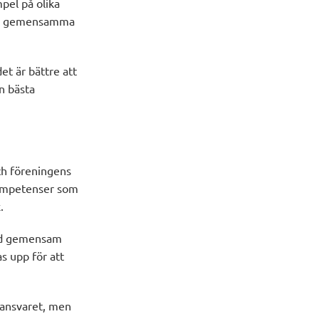
mpel på olika
ända gemensamma
et är bättre att
n bästa
ch föreningens
kompetenser som
.
med gemensam
s upp för att
a ansvaret, men