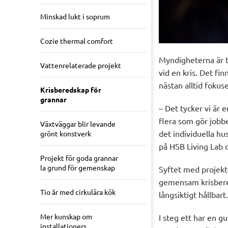
Minskad lukt i soprum
Cozie thermal comfort
Myndigheterna är t
Vattenrelaterade projekt
vid en kris. Det fi
nästan alltid fokus
Krisberedskap för
grannar
– Det tycker vi är 
flera som gör jobbe
Växtväggar blir levande
det individuella hu
grönt konstverk
på HSB Living Lab 
Projekt för goda grannar
la grund för gemenskap
Syftet med projekt
gemensam krisbered
Tio år med cirkulära kök
långsiktigt hållbart.
Mer kunskap om
I steg ett har en g
installationers