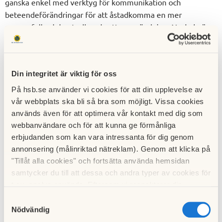
ganska enkel med verktyg för kommunikation och
beteendeförändringar för att åstadkomma en mer
ansvarsfull och kontrollerad vattenanvändning. Nyckeln är
den integrerade skärmen som fungerar både som en
påminnelse och incitament för användaren, säger Ahmed
Nuur.
Din integritet är viktig för oss
Målet med produkten är att minska förbrukningen med
På hsb.se använder vi cookies för att din upplevelse av
minst 50 procent på de enheter där den installeras. Studien
vår webbplats ska bli så bra som möjligt. Vissa cookies
i HSB Living Lab visar en sammanlagd minskad förbrukning i
används även för att optimera vår kontakt med dig som
lägenheterna sedan installation på drygt 56 procent.
webbanvändare och för att kunna ge förmånliga
erbjudanden som kan vara intressanta för dig genom
Ahmed Nuur menar att det som särskiljer EcoDrop från
annonsering (målinriktad nätreklam). Genom att klicka på
andra lösningar och möjliggör de stora besparingarna är den
"Tillåt alla cookies" och fortsätta använda hemsidan
inbyggda displayen.
samtycker du till att dessa och andra typer av cookies för
t.ex. analys används. Eftersom vi respekterar din
- Med en produkt som endast minskar vattenflödet är risken
integritet kan du välja att inte tillåta vissa typer av
Samtyckesval
att människor istället duschar längre eller tar mer tid på sig
cookies och välja att endast tillåta ett urval.
Nödvändig
för att skölja av disk, så att vattenanvändningen ändå är på