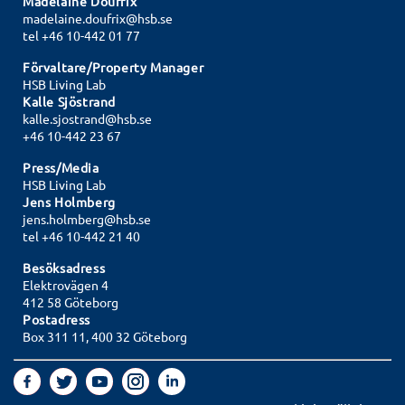
Madelaine Doufrix
madelaine.doufrix@hsb.se
tel
+46 10-442 01 77
Förvaltare/Property Manager
HSB Living Lab
Kalle Sjöstrand
kalle.sjostrand@hsb.se
+46 10-442 23 67
Press/Media
HSB Living Lab
Jens Holmberg
jens.holmberg@hsb.se
tel +46 10-442 21 40
Besöksadress
Elektrovägen 4
412 58 Göteborg
Postadress
Box 311 11, 400 32 Göteborg