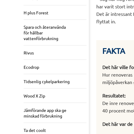
har varit stort i
H plus Forest
Det är intressant
flyttat in.
Spara och återanvända
för hållbar
vattenförbrukning
FAKTA
Rivus
Det här ville 
Ecodrop
Hur renoveras 
Tidsenlig cykelparkering
miljöpåverkan
Resultatet:
Wood X Zip
De inre renove
40 procent mot
Jämförande app ska ge
minskad förbrukning
Det här var de
Ta det coolt