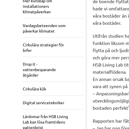
Mer kunskap om
de boende flyttat
installationers
hade vi omfattand
klimatpåverkan
våra bostäder än i
våra bostäder.
Vardagsbeteenden som
påverkar klimatet
Utifrån studien ha
funktion liksom m
Cirkulära strategier för
flytta på och ljud
brfer
och göra mer pers
Drop it -
HSB Living Lab ti
vattenbesparande
materialflödena.
åtgärder
En annan orsak b
vara att synen på
Cirkulära kök
– Anpassningsbarh
utvecklingsmöjlig
Digital servicetekniker
bostaden perfekt
Lärdomar från HSB Living
Rapporten har få
Lab kan lösa framtidens
vattenbrist
– Jag har nog för