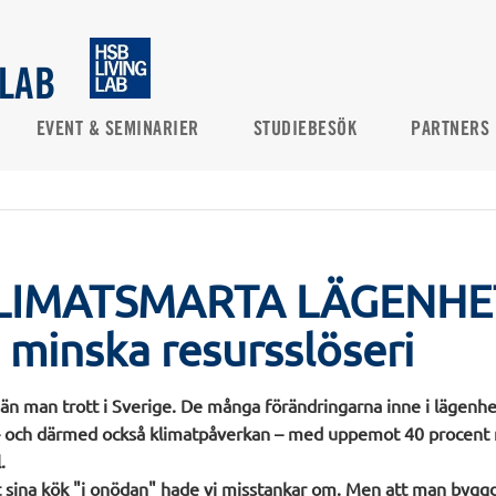
 LAB
EVENT & SEMINARIER
STUDIEBESÖK
PARTNERS
LIMATSMARTA LÄGENHET
 minska resursslöseri
än man trott i Sverige. De många förändringarna inne i lägenh
– och därmed också klimatpåverkan – med uppemot 40 procent
.
ut sina kök "i onödan" hade vi misstankar om. Men att man byg