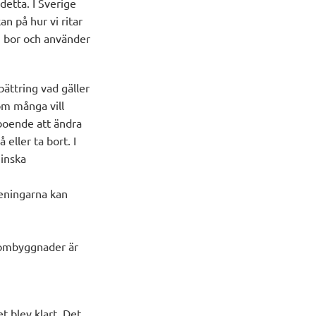
detta. I Sverige
n på hur vi ritar
vi bor och använder
bättring vad gäller
om många vill
 boende att ändra
eller ta bort. I
minska
eningarna kan
a ombyggnader är
t blev klart. Det