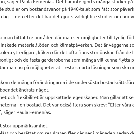
 in, säger Paula Femenías. Det har inte gjorts många studier på 
e studier om bostandsvanor på 1940-talet som fått stor påverka
 dag – men efter det har det gjorts väldigt lite studier om hur 
r man hittat tre områden där man ser möjligheter till tydlig för
inskade materialflöden och klimatpåverkan. Det är väggarna s
isolera ytterligare, köken där det ofta finns stor önskan från de
onligt och de fasta garderoberna som många vill kunna flytta på 
ttar man nu på möjligheter att testa smarta lösningar som ska 
akom de många förändringarna i de undersökta bostadsrättsför
 boendet ändrats något.
et och flexibilitet är uppskattade egenskaper. Man gillar att se
heterna i en bostad. Det var också flera som skrev: "Efter vår
", säger Paula Femenías.
tt stor uppmärksamhet.
eläst och berättat om resultaten fler gånger i månaden sedan de