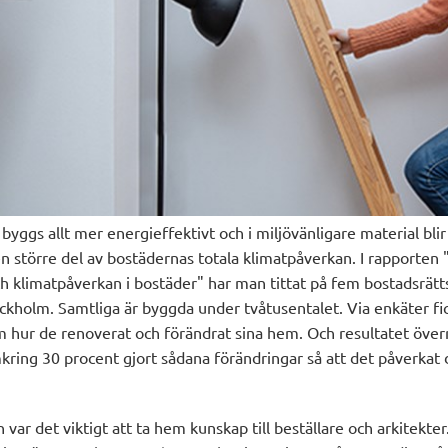
 byggs allt mer energieffektivt och i miljövänligare material blir
n större del av bostädernas totala klimatpåverkan. I rapporten "
h klimatpåverkan i bostäder" har man tittat på fem bostadsrätt
kholm. Samtliga är byggda under tvåtusentalet. Via enkäter f
m hur de renoverat och förändrat sina hem. Och resultatet överr
ing 30 procent gjort sådana förändringar så att det påverkat 
n var det viktigt att ta hem kunskap till beställare och arkitekte