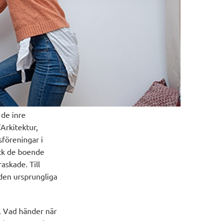
 de inre
Arkitektur,
sföreningar i
ick de boende
askade. Till
den ursprungliga
r. Vad händer när