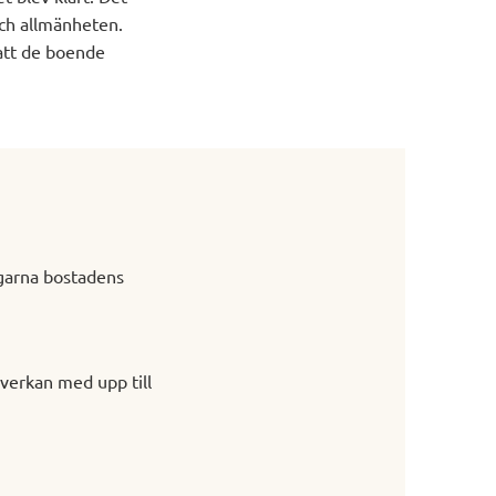
och allmänheten.
att de boende
ngarna bostadens
verkan med upp till