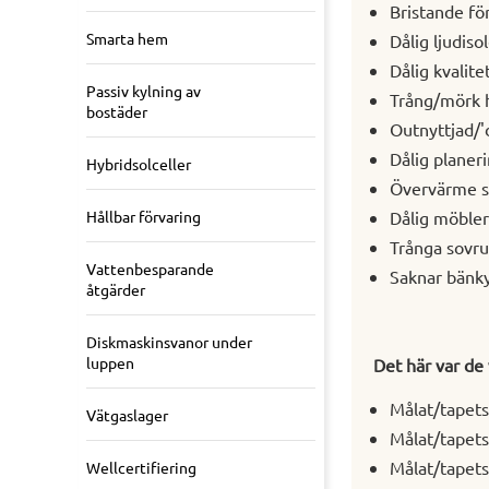
Bristande fö
Smarta hem
Dålig ljudiso
Dålig kvalite
Passiv kylning av
Trång/mörk h
bostäder
Outnyttjad/'
Dålig planer
Hybridsolceller
Övervärme s
Dålig möbler
Hållbar förvaring
Trånga sovr
Vattenbesparande
Saknar bänky
åtgärder
Diskmaskinsvanor under
luppen
Det här var de
Målat/tapet
Vätgaslager
Målat/tapets
Målat/tapets
Wellcertifiering