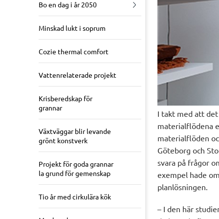
Bo en dag i år 2050
Minskad lukt i soprum
Cozie thermal comfort
Vattenrelaterade projekt
Krisberedskap för
grannar
I takt med att det
materialflödena e
Växtväggar blir levande
materialflöden oc
grönt konstverk
Göteborg och Stoc
svara på frågor o
Projekt för goda grannar
la grund för gemenskap
exempel hade omkr
planlösningen.
Tio år med cirkulära kök
– I den här studie