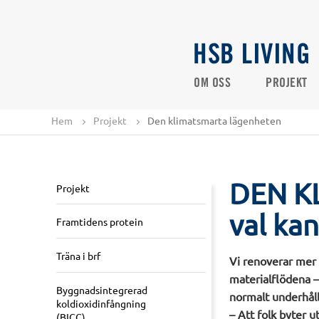
HSB LIVING
OM OSS
PROJEKT
Hem
Projekt
Den klimatsmarta lägenheten
DEN K
Projekt
val kan
Framtidens protein
Träna i brf
Vi renoverar mer 
materialflödena 
Byggnadsintegrerad
normalt underhåll
koldioxidinfångning
– Att folk byter 
(BICC)