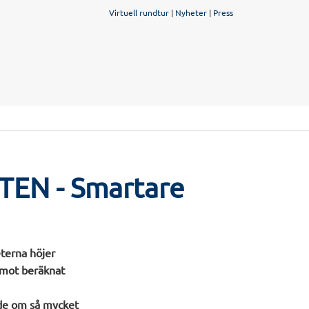
Virtuell rundtur
|
Nyheter
|
Press
EN - Smartare
eterna höjer
 mot beräknat
gde om så mycket