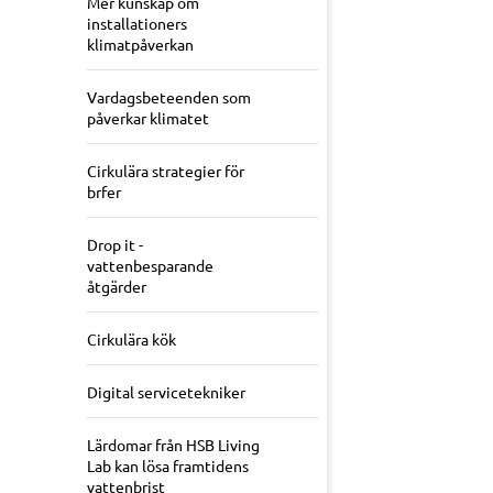
Mer kunskap om
installationers
klimatpåverkan
Vardagsbeteenden som
påverkar klimatet
Cirkulära strategier för
brfer
Drop it -
vattenbesparande
åtgärder
Cirkulära kök
Digital servicetekniker
Lärdomar från HSB Living
Lab kan lösa framtidens
vattenbrist