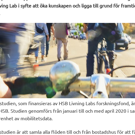
ving Lab i syfte att öka kunskapen och ligga till grund för framt
.
ill studien, som finansieras av HSB Livning Labs forskningsfond,
HSB. Studien genomförs från januari till och med april 2020 i 
renhet av mobilitetsdata.
dien är att samla alla flöden till och från bostadshus för att f