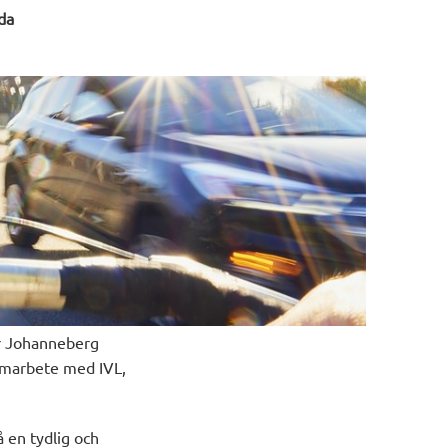
ida
 är Johanneberg
samarbete med IVL,
å en tydlig och