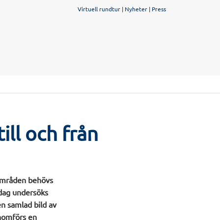
Virtuell rundtur
|
Nyheter
|
Press
ill och från
dsområden behövs
Idag undersöks
 en samlad bild av
enomförs en