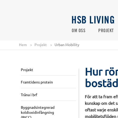
HSB LIVING
OM OSS
PROJEKT
Hem
Projekt
Urban Mobility
Hur rör
Projekt
bostäd
Framtidens protein
Träna i brf
För att ta fram e
kunskap om det sa
Byggnadsintegrerad
oftast varje enski
koldioxidinfångning
mobilitetsflöden 
(BICC)