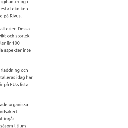
ergihantering i
testa tekniken
re på Rivus.
atterier. Dessa
ikt och storlek.
ler är 100
da aspekter inte
urladdning och
talleras idag har
 på EU:s lista
rade organiska
randsäkert
yt ingår
 såsom litium