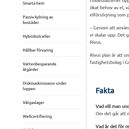
flödesbatterier öpp
Smarta hem
ökat behov av el, 
elförsörjning som p
Passiv kylning av
bostäder
– Genom att använda
vi skalar upp. Det 
Hybridsolceller
Rivus.
Hållbar förvaring
Rivus plan är att u
fastighetsbolag i G
Vattenbesparande
åtgärder
Diskmaskinsvanor under
luppen
Fakta
Vätgaslager
Vad vill man un
Om det går att m
Wellcertifiering
Vad är det för m