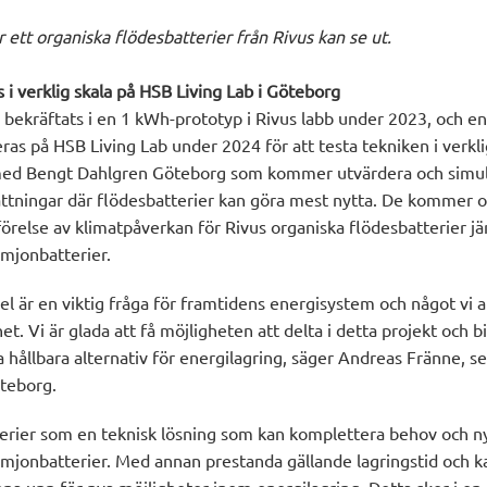
ur ett organiska flödesbatterier från Rivus kan se ut.
 i verklig skala på HSB Living Lab i Göteborg
 bekräftats i en 1 kWh-prototyp i Rivus labb under 2023, och e
ras på HSB Living Lab under 2024 för att testa tekniken i verkli
med Bengt Dahlgren Göteborg som kommer utvärdera och simul
sättningar där flödesbatterier kan göra mest nytta. De kommer o
relse av klimatpåverkan för Rivus organiska flödesbatterier 
umjonbatterier.
 el är en viktig fråga för framtidens energisystem och något vi 
. Vi är glada att få möjligheten att delta i detta projekt och bid
 hållbara alternativ för energilagring, säger Andreas Fränne, se
teborg.
terier som en teknisk lösning som kan komplettera behov och 
iumjonbatterier. Med annan prestanda gällande lagringstid och k