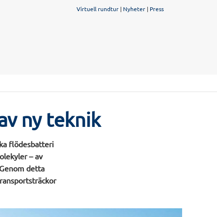
Virtuell rundtur
|
Nyheter
|
Press
av ny teknik
ka flödesbatteri
olekyler – av
r. Genom detta
transportsträckor