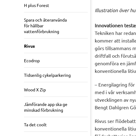
H plus Forest
Illustration över h
Spara och återanvända
Innovationen testas
för hållbar
vattenförbrukning
Tekniken har redan
kommer att installe
Rivus
görs tillsammans 
driftfall och förut
Ecodrop
genomföra en jämfö
konventionella liti
Tidsenlig cykelparkering
– Energilagring för
Wood X Zip
med i vår verksamhet
utvecklingen av nya
Jämförande app ska ge
Bengt Dahlgren Gö
minskad förbrukning
Rivus ser flödebat
Ta det coolt
konventionella lit