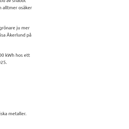
tid av snabbt
n alltmer osäker
 grönare ju mer
Lisa Åkerlund på
100 kWh hos ett
025.
iska metaller.