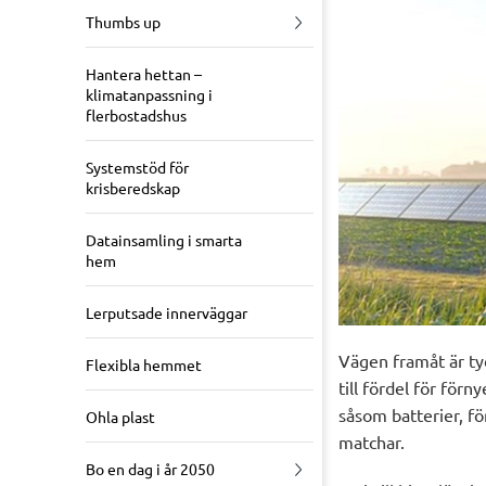
Thumbs up
Hantera hettan –
klimatanpassning i
flerbostadshus
Systemstöd för
krisberedskap
Datainsamling i smarta
hem
Lerputsade innerväggar
Vägen framåt är tyd
Flexibla hemmet
till fördel för förn
såsom batterier, fö
Ohla plast
matchar.
Bo en dag i år 2050