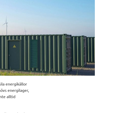
ila energikällor
hövs energilager,
te alltid