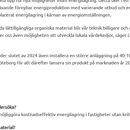
na upp för nya möjligheter inom energilagring. Detta sker i en 
växande förnybar energiproduktion med varierande utbud och e
lacerat energilagring i kärnan av energiomställningen.
 lättillgängliga organiska material blir vår teknik billigare och
ger oss även möjligheten att utveckla lokala värdekedjor, säger 
nder slutet av 2024 även installera en större anläggning på 40-
öteborg för att därefter lansera sin produkt på marknaden år 2
dersöka?
öjliggöra kostnadseffektiv energilagring i fastigheter utan krit
aterial?