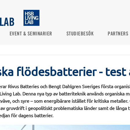
 LAB
EVENT & SEMINARIER
STUDIEBESÖK
PARTNERS
ka flödesbatterier - test 
erar Rivus Batteries och Bengt Dahlgren Sveriges första organis
 Living Lab. Denna nya typ av batteriteknik används organiska m
väve, och syre – som energibärare istället för kritiska metalle
v gruvdrift i geopolitiskt problematiska länder samt de långa 
djan för dagens batterier.