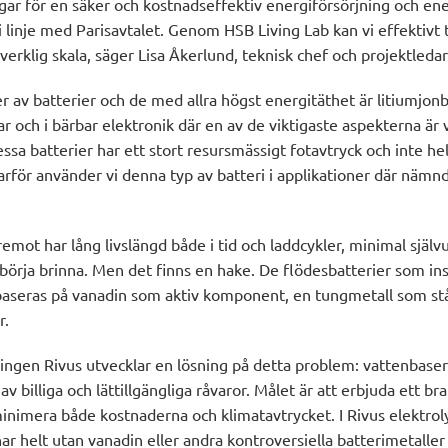
ningar för en säker och kostnadseffektiv energiförsörjning och en
 linje med Parisavtalet. Genom HSB Living Lab kan vi effektivt 
 verklig skala, säger Lisa Åkerlund, teknisk chef och projektleda
er av batterier och de med allra högst energitäthet är litiumjonb
lar och i bärbar elektronik där en av de viktigaste aspekterna är v
ssa batterier har ett stort resursmässigt fotavtryck och inte hel
arför använder vi denna typ av batteri i applikationer där nämn
emot har lång livslängd både i tid och laddcykler, minimal själv
örja brinna. Men det finns en hake. De flödesbatterier som ins
baseras på vanadin som aktiv komponent, en tungmetall som står
r.
gen Rivus utvecklar en lösning på detta problem: vattenbase
av billiga och lättillgängliga råvaror. Målet är att erbjuda ett b
minimera både kostnaderna och klimatavtrycket. I Rivus elektrol
r helt utan vanadin eller andra kontroversiella batterimetaller