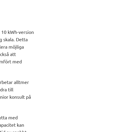
n 10 kWh-version
g skala. Detta
era möjliga
ckså att
jämfört med
arbetar alltmer
ra till
nior konsult på
nytta med
apacitet kan