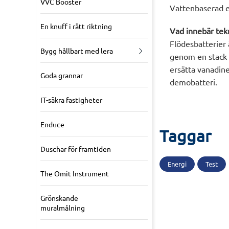
VVC Booster
Vattenbaserad e
En knuff i rätt riktning
Vad innebär tek
Flödesbatterier 
Bygg hållbart med lera
genom en stack s
ersätta vanadine
Goda grannar
demobatteri.
IT-säkra fastigheter
Enduce
Taggar
Duschar för framtiden
Energi
Test
The Omit Instrument
Grönskande
muralmålning