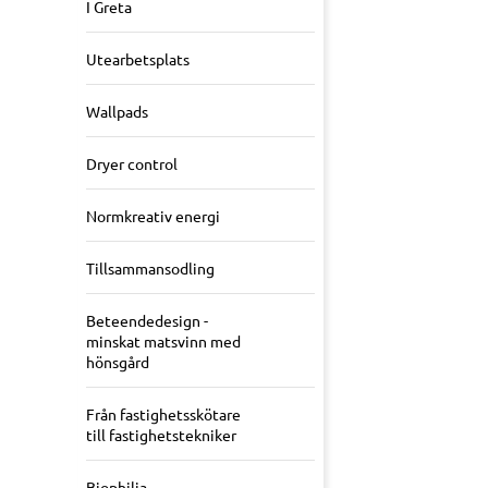
I Greta
Utearbetsplats
Wallpads
Dryer control
Normkreativ energi
Tillsammansodling
Beteendedesign -
minskat matsvinn med
hönsgård
Från fastighetsskötare
till fastighetstekniker
Biophilia