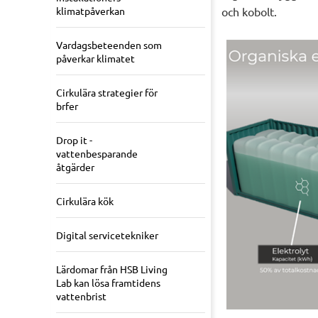
klimatpåverkan
och kobolt.
Vardagsbeteenden som
påverkar klimatet
Cirkulära strategier för
brfer
Drop it -
vattenbesparande
åtgärder
Cirkulära kök
Digital servicetekniker
Lärdomar från HSB Living
Lab kan lösa framtidens
vattenbrist