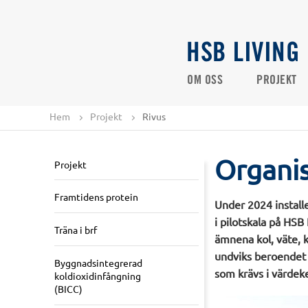
HSB LIVING
OM OSS
PROJEKT
Hem
Projekt
Rivus
Organis
Projekt
Framtidens protein
Under 2024 install
i pilotskala på HSB
Träna i brf
ämnena kol, väte, k
undviks beroendet a
Byggnadsintegrerad
som krävs i värdeke
koldioxidinfångning
(BICC)