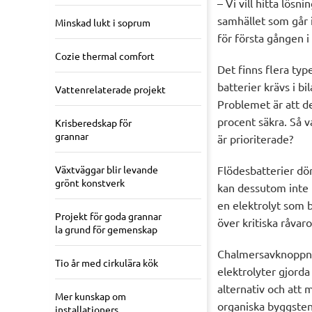
– Vi vill hitta lös
samhället som går i
Minskad lukt i soprum
för första gången i
Cozie thermal comfort
Det finns flera typ
batterier krävs i bi
Vattenrelaterade projekt
Problemet är att de
procent säkra. Så v
Krisberedskap för
grannar
är prioriterade?
Växtväggar blir levande
Flödesbatterier dör
grönt konstverk
kan dessutom inte b
en elektrolyt som 
Projekt för goda grannar
över kritiska råvaro
la grund för gemenskap
Chalmersavknoppnin
Tio år med cirkulära kök
elektrolyter gjorda 
alternativ och att 
Mer kunskap om
organiska byggstena
installationers