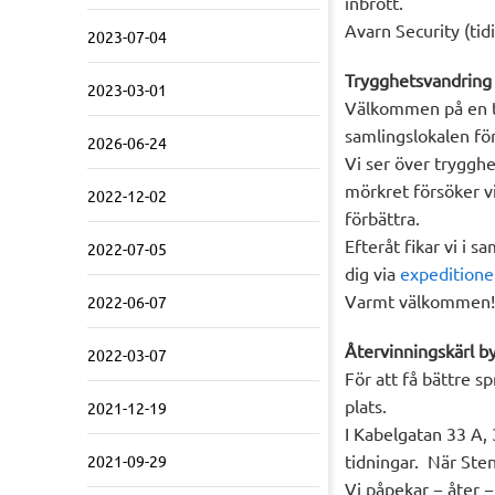
inbrott.
Avarn Security (tid
2023-07-04
Trygghetsvandring 
2023-03-01
Välkommen på en tr
samlingslokalen fö
2026-06-24
Vi ser över tryggh
mörkret försöker vi
2022-12-02
förbättra.
Efteråt fikar vi i 
2022-07-05
dig via
expedition
Varmt välkommen!
2022-06-07
Återvinningskärl by
2022-03-07
För att få bättre sp
plats.
2021-12-19
I Kabelgatan 33 A, 
tidningar.
När Sten
2021-09-29
Vi påpekar − åter − 