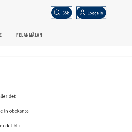
Sök
Logga in
E
FELANMÄLAN
ller det
nte in obekanta
m det blir