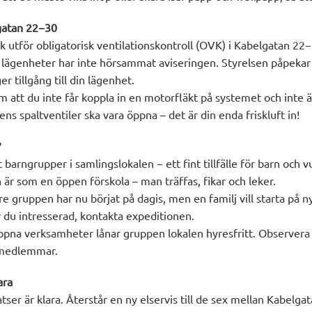
gatan 22−30
k utför obligatorisk ventilationskontroll (OVK) i Kabelgatan 22
 lägenheter har inte hörsammat aviseringen. Styrelsen påpekar 
er tillgång till din lägenhet.
m att du inte får koppla in en motorfläkt på systemet och inte 
ens spaltventiler ska vara öppna – det är din enda friskluft in!
?
ft barngrupper i samlingslokalen − ett fint tillfälle för barn och 
är som en öppen förskola – man träffas, fikar och leker.
re gruppen har nu börjat på dagis, men en familj vill starta på ny
r du intresserad, kontakta expeditionen.
öppna verksamheter lånar gruppen lokalen hyresfritt. Observera
 medlemmar.
ara
atser är klara. Återstår en ny elservis till de sex mellan Kabelga