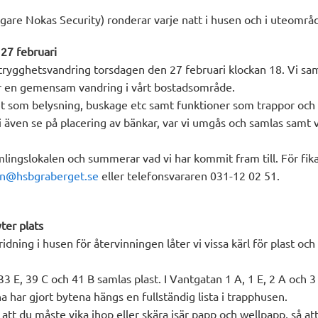
igare Nokas Security) ronderar varje natt i husen och i uteområ
27 februari
ygghetsvandring torsdagen den 27 februari klockan 18. Vi sam
r en gemensam vandring i vårt bostadsområde.
et som belysning, buskage etc samt funktioner som trappor och 
 även se på placering av bänkar, var vi umgås och samlas samt v
samlingslokalen och summerar vad vi har kommit fram till. För fika
en@hsbgraberget.se
eller telefonsvararen 031-12 02 51.
ter plats
ridning i husen för återvinningen låter vi vissa kärl för plast och
33 E, 39 C och 41 B samlas plast. I Vantgatan 1 A, 1 E, 2 A och 
a har gjort bytena hängs en fullständig lista i trapphusen.
att du måste vika ihop eller skära isär papp och wellpapp, så att a