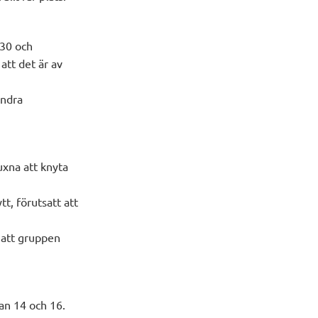
−30 och
att det är av
ändra
vuxna att knyta
tt, förutsatt att
 att gruppen
tan 14 och 16.