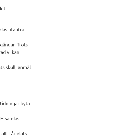
det.
las utanför
gångar. Trots
ad vi kan
ts skull, anmäl
 tidningar byta
3 H samlas
llt får plats.