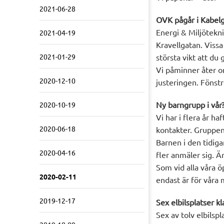
2021-06-28
OVK pågår i Kabel
Energi & Miljötekni
2021-04-19
Kravellgatan. Vissa
2021-01-29
största vikt att du g
Vi påminner åter o
2020-12-10
justeringen. Fönstr
Ny barngrupp i vår
2020-10-19
Vi har i flera år ha
2020-06-18
kontakter. Gruppen 
Barnen i den tidiga
2020-04-16
fler anmäler sig. Ä
Som vid alla våra 
2020-02-11
endast är för våra
2019-12-17
Sex elbilsplatser kl
Sex av tolv elbilspl