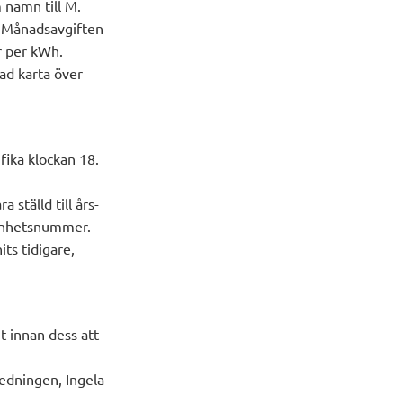
 namn till M.
d. Månadsavgiften
r per kWh.
tad karta över
fika klockan 18.
 ställd till års-
genhetsnummer.
ts tidigare,
t innan dess att
redningen, Ingela