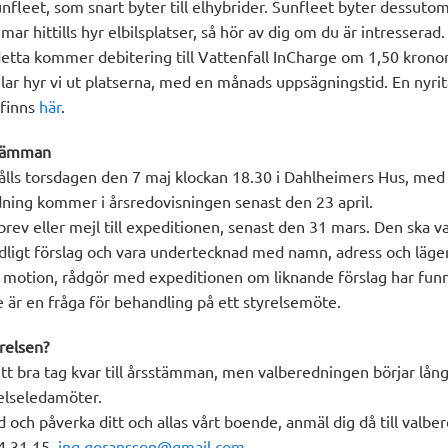
nfleet, som snart byter till elhybrider. Sunfleet byter dessutom
r hittills hyr elbilsplatser, så hör av dig om du är intressera
 detta kommer debitering till Vattenfall InCharge om 1,50 krono
bilar hyr vi ut platserna, med en månads uppsägningstid. En nyri
 finns
här
.
stämman
lls torsdagen den 7 maj klockan 18.30 i Dahlheimers Hus, med 
dning kommer i årsredovisningen senast den 23 april.
rev eller mejl till expeditionen, senast den 31 mars. Den ska vara
dligt förslag och vara undertecknad med namn, adress och lä
n motion, rådgör med expeditionen om liknande förslag har funni
 är en fråga för behandling på ett styrelsemöte.
yrelsen?
ett bra tag kvar till årsstämman, men valberedningen börjar lång
relseledamöter.
 och påverka ditt och allas vårt boende, anmäl dig då till valbe
4 31 15,
ing.goransson@gmail.com
.