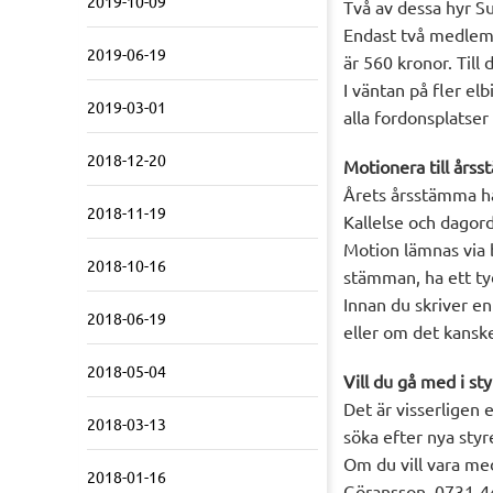
2019-10-09
Två av dessa hyr Su
Endast två medlemma
2019-06-19
är 560 kronor. Till
I väntan på fler el
2019-03-01
alla fordonsplatser
2018-12-20
Motionera till års
Årets årsstämma hå
2018-11-19
Kallelse och dagor
Motion lämnas via b
2018-10-16
stämman, ha ett ty
Innan du skriver e
2018-06-19
eller om det kanske
2018-05-04
Vill du gå med i st
Det är visserligen 
2018-03-13
söka efter nya sty
Om du vill vara med
2018-01-16
Göransson, 0731-4