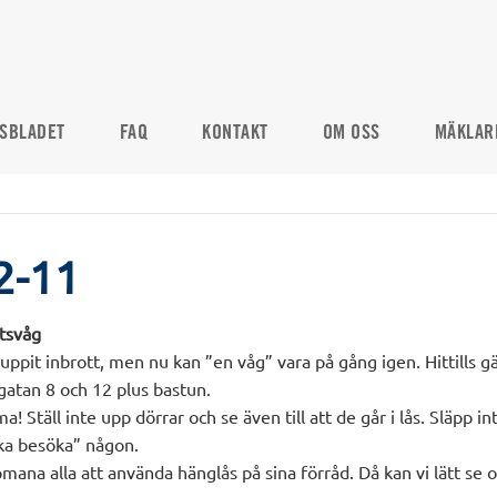
SBLADET
FAQ
KONTAKT
OM OSS
MÄKLAR
2-11
ttsvåg
luppit inbrott, men nu kan ”en våg” vara på gång igen. Hittills gä
gatan 8 och 12 plus bastun.
! Ställ inte upp dörrar och se även till att de går i lås. Släpp i
ka besöka” någon.
mana alla att använda hänglås på sina förråd. Då kan vi lätt se o