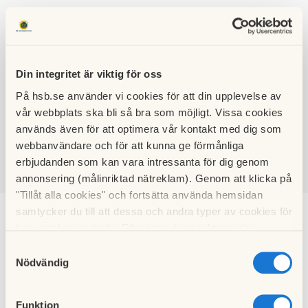
Din integritet är viktig för oss
På hsb.se använder vi cookies för att din upplevelse av
HSB BRF
vår webbplats ska bli så bra som möjligt. Vissa cookies
GRÅBERGET
används även för att optimera vår kontakt med dig som
webbanvändare och för att kunna ge förmånliga
erbjudanden som kan vara intressanta för dig genom
annonsering (målinriktad nätreklam). Genom att klicka på
SÖK
LOGGA IN
"Tillåt alla cookies" och fortsätta använda hemsidan
samtycker du till att dessa och andra typer av cookies för
2022-06-07
t.ex. analys används. Eftersom vi respekterar din
integritet kan du välja att inte tillåta vissa typer av
Samtyckesval
cookies och välja att endast tillåta ett urval.
Nödvändig
Hämta
2022-06-07.pdf
Funktion