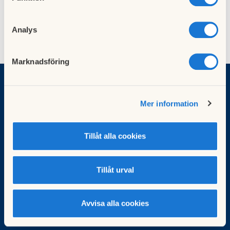
Analys
Marknadsföring
HSB Brf Gråberget
Mer information
Kabelgatan 8-30 och 33-41 | Vantgatan 1, 2 och 3 | Kravellgatan
1
Tillåt alla cookies
HSB Brf Gråberget, Box 31111, 400 32 Göteborg
010-442 20 00 |
boendeservice.gbg@hsb.se
Besök HSB.se
Tillåt urval
Läs mer om cookies här
Cookieinställningar
Redigera hemsida
Avvisa alla cookies