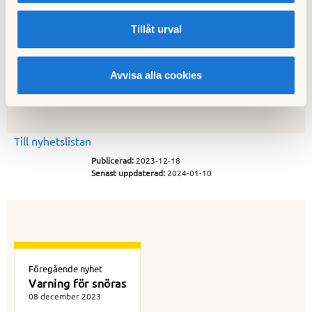
Tillåt urval
Avarn är
ePark är det
föreningens
system du
nya
framöver ska
Avvisa alla cookies
parkeringse
använda för
ntreprenör
att ansöka om
boendeparker
ingstillstånd
samt betala
Till nyhetslistan
för
boendeparker
Publicerad:
2023-12-18
ing
Senast uppdaterad:
2024-01-10
Föregående nyhet
Varning för snöras
08 december 2023