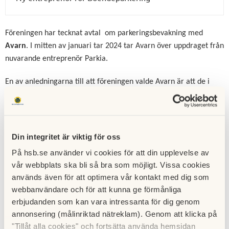
Föreningen har tecknat avtal om parkeringsbevakning med
Avarn
. I mitten av januari tar 2024 tar Avarn över uppdraget från
nuvarande entreprenör Parkia.
En av anledningarna till att föreningen valde Avarn är att de i
samband med parkeringskontrollerna genomför rondering av
området för att upprätthålla trygghet och säkerhet. Föreningen
har sedan tidigare avtal med Avarn om trygghets– och
störningsjour som medlemmar kan ringa vid behov och denna
Din integritet är viktig för oss
bevakningstjänst blir ett bra komplement.
På hsb.se använder vi cookies för att din upplevelse av
Avarn använder sig av systemet
ePark
. Du som boende kommer
vår webbplats ska bli så bra som möjligt. Vissa cookies
kunna ansöka om boendeparkeringstillstånd samt betala
används även för att optimera vår kontakt med dig som
parkeringsavgiften via eParks hemsida, app eller genom att
webbanvändare och för att kunna ge förmånliga
skicka ett sms. Nya skyltar med information om hur du betalar
erbjudanden som kan vara intressanta för dig genom
annonsering (målinriktad nätreklam). Genom att klicka på
kommer att sättas upp vid boendeparkeringsplatserna.
"Tillåt alla cookies" och fortsätta använda hemsidan