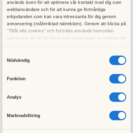
används även för att optimera vår kontakt med dig som
-Uteplatsernas/balkongernas vita betongsidor, vilka återstår
webbanvändare och för att kunna ge förmånliga
att reparera och måla
erbjudanden som kan vara intressanta för dig genom
-Lekplatserna och stängsel, vad är behovet av lagning och
annonsering (målinriktad nätreklam). Genom att klicka på
"Tillåt alla cookies" och fortsätta använda hemsidan
uppfräschning
samtycker du till att dessa och andra typer av cookies för
t.ex. analys används. Eftersom vi respekterar din
integritet kan du välja att inte tillåta vissa typer av
Samtyckesval
cookies och välja att endast tillåta ett urval.
Nödvändig
Funktion
Analys
Marknadsföring