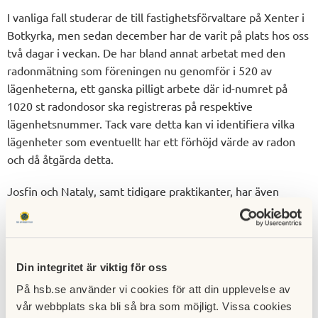
I vanliga fall studerar de till fastighetsförvaltare på Xenter i
Botkyrka, men sedan december har de varit på plats hos oss
två dagar i veckan. De har bland annat arbetat med den
radonmätning som föreningen nu genomför i 520 av
lägenheterna, ett ganska pilligt arbete där id-numret på
1020 st radondosor ska registreras på respektive
lägenhetsnummer. Tack vare detta kan vi identifiera vilka
lägenheter som eventuellt har ett förhöjd värde av radon
och då åtgärda detta.
Josfin och Nataly, samt tidigare praktikanter, har även
genomfört olika typer av inventeringar som sedan kommer
ligga till grund för beställning av reparations- och
underhållsarbete. Exempelvis:
Din integritet är viktig för oss
-Husgrundernas putssockel, vart har putsen släppt och
På hsb.se använder vi cookies för att din upplevelse av
behöver repareras
vår webbplats ska bli så bra som möjligt. Vissa cookies