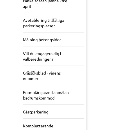
Fänkålsgatan jämna 24:e
april
Avetablering tillfälliga
parkeringsplatser
Målning betongsidor
Vill du engagera dig i
valberedningen?
Gräslöksblad - vårens
nummer
Formulär garantianmälan
badrumskommod
Gästparkering
Kompletterande