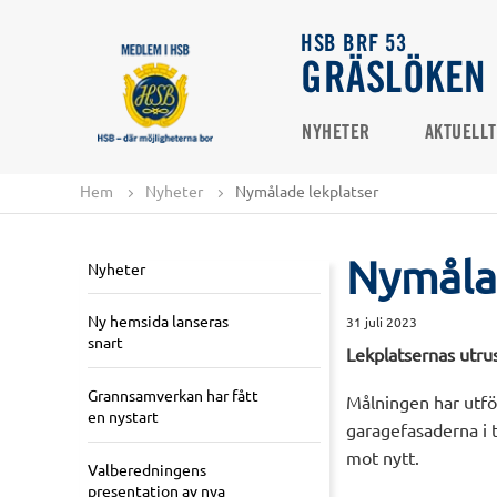
HSB BRF 53
GRÄSLÖKEN
NYHETER
AKTUELLT
Hem
Nyheter
Nymålade lekplatser
Nymåla
Nyheter
Ny hemsida lanseras
31 juli 2023
snart
Lekplatsernas utrus
Grannsamverkan har fått
Målningen har utfö
en nystart
garagefasaderna i t
mot nytt.
Valberedningens
presentation av nya